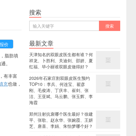
搜索
最新文章
天津知名的双眼皮医生都有谁？何
，脂肪填
祥龙、卜胜利、关迪剑、邵妍、夏
沟通。
红福、毕小丽谁双眼皮做得好？
，有丰富
2026年石家庄割双眼皮医生预约
填充
也做，
TOP10：李兵、何连宝、翟彦
刚、毛俊涛、丁庆丰、崔剑、张
洁、王亚斌、马云鹏、张玉辉、李
海霞
郑州注射抗衰哪个医生最好？徐建
平、张歌、赵永华、张婉霞、王妍
芝、唐喜、李娟、朱怡梦哪个好？