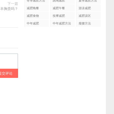
冬季减肥方法
跳绳减肥
夏季减肥方法
下一篇
减肥晚餐
减肥午餐
游泳减肥
体丰胸贵吗？
减肥食物
按摩减肥
减肥误区
中年减肥
中年减肥方法
瘦腰方法
提交评论