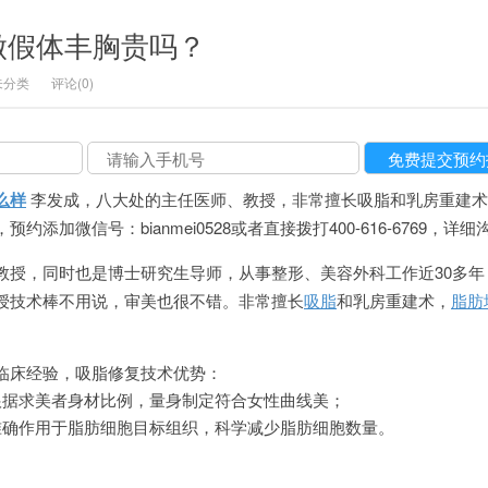
做假体丰胸贵吗？
未分类
评论(0)
么样
李发成，八大处的主任医师、教授，非常擅长吸脂和乳房重建术
添加微信号：bianmei0528或者直接拨打400-616-6769，详细
教授，同时也是博士研究生导师，从事整形、美容外科工作近30多年
授技术棒不用说，审美也很不错。非常擅长
吸脂
和乳房重建术，
脂肪
临床经验，吸脂修复技术优势：
根据求美者身材比例，量身制定符合女性曲线美；
准确作用于脂肪细胞目标组织，科学减少脂肪细胞数量。