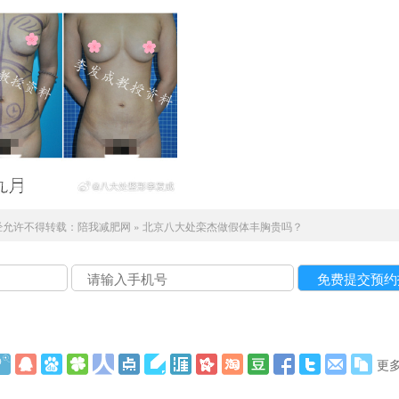
经允许不得转载：
陪我减肥网
»
北京八大处栾杰做假体丰胸贵吗？
更