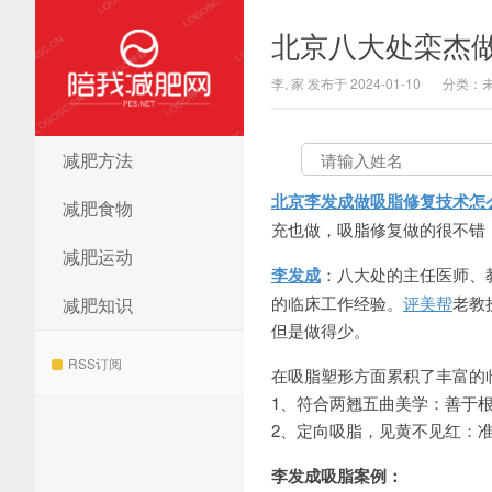
北京八大处栾杰
李, 家 发布于 2024-01-10
分类：
减肥方法
陪我减肥网
北京李发成做吸脂修复技术怎
减肥食物
充也做，吸脂修复做的很不错，预约
减肥运动
李发成
：八大处的主任医师、
的临床工作经验。
评美帮
老教
减肥知识
但是做得少。
RSS订阅
在吸脂塑形方面累积了丰富的
1、符合两翘五曲美学：善于
2、定向吸脂，见黄不见红：
李发成吸脂案例：