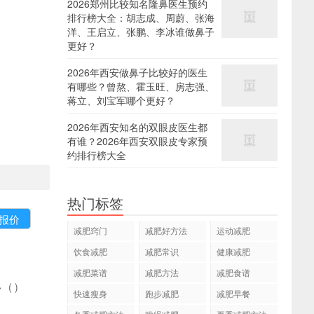
2026郑州比较知名隆鼻医生预约
排行榜大全：胡志成、周蔚、张海
洋、王启立、张鹏、李冰谁做鼻子
更好？
2026年西安做鼻子比较好的医生
有哪些？曾熬、霍玉旺、房志强、
蒋立、刘宝军哪个更好？
2026年西安知名的双眼皮医生都
有谁？2026年西安双眼皮专家预
约排行榜大全
热门标签
减肥窍门
减肥好方法
运动减肥
饮食减肥
减肥常识
健康减肥
减肥菜谱
减肥方法
减肥食谱
多
(
)
快速瘦身
跑步减肥
减肥早餐