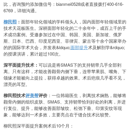
比，咨询预约添加微信号：bianmei0528或者直接拨打400-616-
6769，详细沟通。
柳民熙
：
面部年轻化领域的学科领头人，国内面部年轻领域里的
技术天花板医生。深耕面部年轻化的二十余年中，成百上千的手
术成功案例。受邀参加过在中国、韩国、美国、新加坡、俄罗
斯、日本、巴西、印度尼西亚、菲律宾、蒙古等十余个国家举办
的的国际学术大会，并发表&ldquo;
面部提升
术及解剖学&rdquo;
的授课演讲，累计超过100次。
深平面提升技术：
可以说是将SMAS下的支持韧带几乎全部剥
离。只有这样，才能改善颧骨内侧下垂，连带苹果肌、嘴角、下
颌缘才能被向上提拉，获得卓越的效果。术后疤痕几乎看不见，
漂亮的耳型。
柳民熙技术
评美帮
评价
：一位韩籍医生，剥离技术娴熟，能够将
颧骨内侧的组织皮肤、SMAS、支持韧带恰到好处的剥离，并进
行复位、提升，能够改善面部皱纹、松弛下垂、印第安纹等现
象，能够达到一术多效，主要亮点在于缝合技术比较赞。
柳民熙深平面提升案例术后10个月：