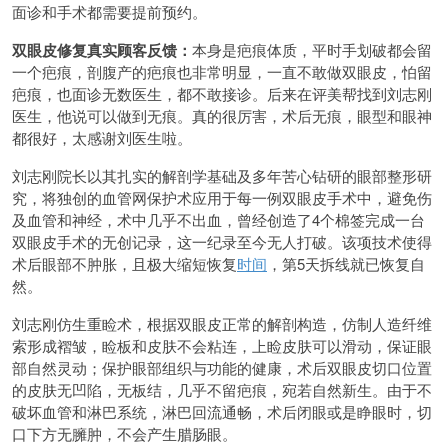
面诊和手术都需要提前预约。
双眼皮修复真实顾客反馈：
本身是疤痕体质，平时手划破都会留
一个疤痕，剖腹产的疤痕也非常明显，一直不敢做双眼皮，怕留
疤痕，也面诊无数医生，都不敢接诊。后来在评美帮找到刘志刚
医生，他说可以做到无痕。真的很厉害，术后无痕，眼型和眼神
都很好，太感谢刘医生啦。
刘志刚院长以其扎实的解剖学基础及多年苦心钻研的眼部整形研
究，将独创的血管网保护术应用于每一例双眼皮手术中，避免伤
及血管和神经，术中几乎不出血，曾经创造了4个棉签完成一台
双眼皮手术的无创记录，这一纪录至今无人打破。该项技术使得
术后眼部不肿胀，且极大缩短恢复
时间
，第5天拆线就已恢复自
然。
刘志刚仿生重睑术，根据双眼皮正常的解剖构造，仿制人造纤维
索形成褶皱，睑板和皮肤不会粘连，上睑皮肤可以滑动，保证眼
部自然灵动；保护眼部组织与功能的健康，术后双眼皮切口位置
的皮肤无凹陷，无板结，几乎不留疤痕，宛若自然新生。由于不
破坏血管和淋巴系统，淋巴回流通畅，术后闭眼或是睁眼时，切
口下方无臃肿，不会产生腊肠眼。