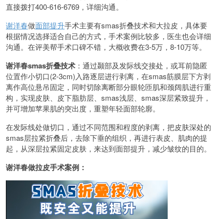
直接拨打400-616-6769，详细沟通。
谢洋春
做
面部提升
手术主要有smas折叠技术和大拉皮，具体要
根据情况选择适合自己的方式，手术案例比较多，医生也会详细
沟通。在评美帮手术口碑不错，大概收费在3-5万，8-10万等。
谢洋春
smas折叠技术
：通过颞部及发际线交接处，或耳前隐匿
位置作小切口(2-3cm)入路逐层进行剥离，在smas筋膜层下方剥
离作高位悬吊固定，同时切除离断部分眼轮匝肌和颈阔肌进行重
构，实现皮肤、皮下脂肪层、smas浅层、smas深层紧致提升，
并可增加苹果肌的突出度，重塑年轻面部轮廓。
在发际线处做切口，通过不同范围和程度的剥离，把皮肤深处的
smas层拉紧折叠后，去除下垂的组织，再进行表皮、肌肉的提
起，从深层拉紧固定皮肤，来达到面部提升，减少皱纹的目的。
谢洋春做拉皮手术案例：