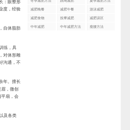
冬季减肥方法
跳绳减肥
夏季减肥方法
长：眼整形
业度，经验
减肥晚餐
减肥午餐
游泳减肥
减肥食物
按摩减肥
减肥误区
中年减肥
中年减肥方法
瘦腰方法
，自体脂肪
训练，具
，对体形雕
好沟通，不
余年。擅长
提眉，微创
扇平扇，会
以及各类