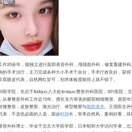
工作20余年，能独立进行面部美容外科，颅颌面外科，修复重建外科
例的手术治疗，主刀完成各种大小手术千余台，手术疗效良好，获得
京双眼皮代表，自然网红皆可，别求体验度能排上就不错了。
医学院，先后于&ldquo;八大处&rdquo;整形外科医院，301医院，
，从事整形外科工作近10年。擅长东方审美的眼部精细整形、面部年
射微整形，皮肤整形、激光治疗、体型雕塑与
脂肪填充
。王偲医生评
代表，不选也必面的人选，面诊
时间
长，审美自然风，案例好看，排
整形外科博士，毕业于北京大学医学部，日本昭和大学访问学者，北