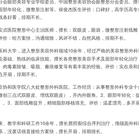
分会眼部美容专业学组委员、中国整形美容协会眼整形分会委员。擅
面部年轻化，微整形注射等。侯俊杰医生评价：口碑好，高学历高专
线条好看，排期不长。
安贞医院整形中心主治医师，擅长：双眼皮，眼袋，微整形注射线雕
评价：给方案快，沟通细致，风评不错，自然风格，排期不长。
医科大学，进入整形美容外科领域10余年，经过严格的美容整形外科
论基础、熟练的临床技能。擅长各类整形美容手术及面部年轻化治疗
、肉毒素除皱、吸脂、瘢痕修复等有着丰富的经验。评价：实在亲和
点开扇，排期不长。
京协和医学院八大处整形外科医院。工作经历：从事整形外科专业十
微创三点式双眼皮、埋线双眼皮），开内外眼角。2、眼部年轻化：
）。3、面部线雕提升，精细脂肪移植填充。评价：温柔漂亮，多开
床、教学和科研工作10余年，擅长唇腭裂综合序列治疗，颅颌面外科
系，没废话很直接给方案快，擅长开扇，排期很长。