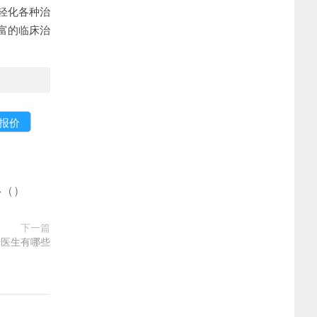
轻化各种治
富的临床治
多
(
)
下一篇
十医生有哪些