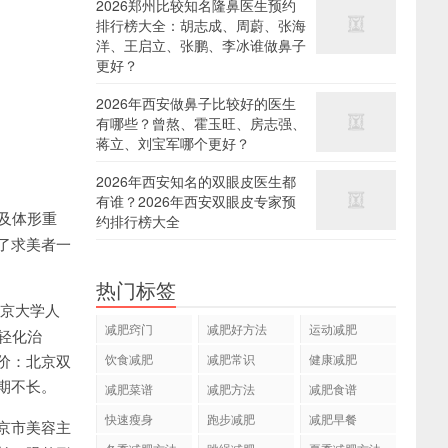
2026郑州比较知名隆鼻医生预约
排行榜大全：胡志成、周蔚、张海
洋、王启立、张鹏、李冰谁做鼻子
更好？
2026年西安做鼻子比较好的医生
有哪些？曾熬、霍玉旺、房志强、
蒋立、刘宝军哪个更好？
2026年西安知名的双眼皮医生都
有谁？2026年西安双眼皮专家预
及体形重
约排行榜大全
了求美者一
热门标签
北京大学人
减肥窍门
减肥好方法
运动减肥
轻化治
价：北京双
饮食减肥
减肥常识
健康减肥
期不长。
减肥菜谱
减肥方法
减肥食谱
快速瘦身
跑步减肥
减肥早餐
京市美容主