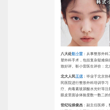
八大处
靳小雷
：从事整形外科
塑外科手术，包括复杂疑难病
致好评。靳小雷医生评价：北
北大人民
王偲
：毕业于北京协和
民医院进行整形外科培训学习
疗、肉毒素玻尿酸水光针等注
眼皮里面诊体验度数一数二的
世纪坛侯俊杰
：副主任医师，