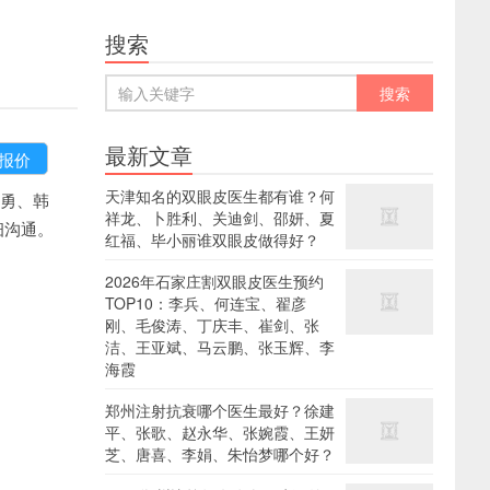
搜索
最新文章
天津知名的双眼皮医生都有谁？何
勇、韩
祥龙、卜胜利、关迪剑、邵妍、夏
详细沟通。
红福、毕小丽谁双眼皮做得好？
2026年石家庄割双眼皮医生预约
TOP10：李兵、何连宝、翟彦
刚、毛俊涛、丁庆丰、崔剑、张
洁、王亚斌、马云鹏、张玉辉、李
海霞
郑州注射抗衰哪个医生最好？徐建
平、张歌、赵永华、张婉霞、王妍
芝、唐喜、李娟、朱怡梦哪个好？