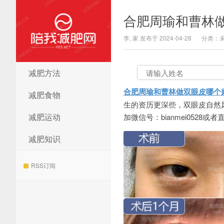
合肥周瑜和曹林
李, 家 发布于 2024-04-28
分类：
减肥方法
陪我减肥网
合肥周瑜和曹林做双眼皮哪个
减肥食物
生的资历更深些，双眼皮自然
减肥运动
加微信号：bianmei0528或者
减肥知识
RSS订阅