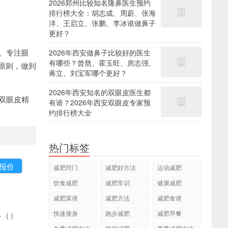
2026郑州比较知名隆鼻医生预约
排行榜大全：胡志成、周蔚、张海
洋、王启立、张鹏、李冰谁做鼻子
更好？
。专注眼
2026年西安做鼻子比较好的医生
有哪些？曾熬、霍玉旺、房志强、
原则，做到
蒋立、刘宝军哪个更好？
2026年西安知名的双眼皮医生都
双眼皮精
有谁？2026年西安双眼皮专家预
约排行榜大全
热门标签
减肥窍门
减肥好方法
运动减肥
饮食减肥
减肥常识
健康减肥
减肥菜谱
减肥方法
减肥食谱
快速瘦身
跑步减肥
减肥早餐
多
(
)