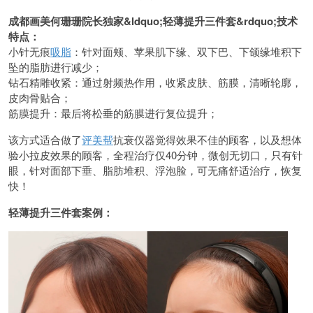
成都画美何珊珊院长独家&ldquo;轻薄提升三件套&rdquo;技术
特点：
小针无痕
吸脂
：针对面颊、苹果肌下缘、双下巴、下颌缘堆积下
坠的脂肪进行减少；
钻石精雕收紧：通过射频热作用，收紧皮肤、筋膜，清晰轮廓，
皮肉骨贴合；
筋膜提升：最后将松垂的筋膜进行复位提升；
该方式适合做了
评美帮
抗衰仪器觉得效果不佳的顾客，以及想体
验小拉皮效果的顾客，全程治疗仅40分钟，微创无切口，只有针
眼，针对面部下垂、脂肪堆积、浮泡脸，可无痛舒适治疗，恢复
快！
轻薄提升三件套案例：