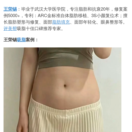
王荣锡
：毕业于武汉大学医学院，专注脂肪和抗衰20年，修复案
例5000+，专利：ARC金标准自体脂肪移植、3S小颜复位术；擅
长脂肪塑形与修复、面部
脂肪填充
、面部年轻化、眼鼻整形等。
评美帮
吸脂十佳口碑推荐专家。
王荣锡
吸脂
案例：