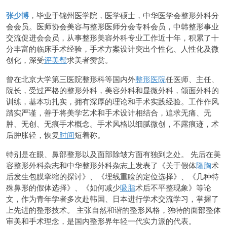
张少博
，毕业于锦州医学院，医学硕士，中华医学会整形外科分
会会员。医师协会美容与整形医师分会专科会员，中韩整形事业
交流促进会会员，从事整形美容外科专业工作近十年，积累了十
分丰富的临床手术经验，手术方案设计突出个性化、人性化及微
创化，深受
评美帮
求美者赞赏。
曾在北京大学第三医院整形科等国内外
整形医院
任医师、主任、
院长，受过严格的整形外科，美容外科和显微外科，颌面外科的
训练，基本功扎实，拥有深厚的理论和手术实践经验。工作作风
踏实严谨，善于将美学艺术和手术设计相结合，追求无痛、无
肿、无创、无痕手术概念。手术风格以细腻微创，不露痕迹，术
后肿胀轻，恢复
时间
短着称。
特别是在眼、鼻部整形以及面部除皱方面有独到之处。 先后在美
容整形外科杂志和中华整形外科杂志上发表了《关于假体
隆胸
术
后发生包膜挛缩的探讨》、《埋线重睑的定位选择》、《几种特
殊鼻形的假体选择》、《如何减少
吸脂
术后不平整现象》等论
文，作为青年学者多次赴韩国、日本进行学术交流学习，掌握了
上先进的整形技术。 主张自然和谐的整形风格，独特的面部整体
审美和手术理念，是国内整形界年轻一代实力派的代表。