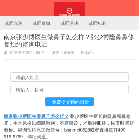
减肥方法
减肥食物
减肥运动
减肥知识
南京张少博医生做鼻子怎么样？张少博隆鼻鼻修
复预约咨询电话
陪我减肥网
李, 家 发布于 2024-05-31
分类：未分类
评论(0)
南京张少博医生做鼻子怎么样？
张少博医生擅长做隆鼻和鼻修
复，手术风格以细腻微创，不露痕迹，术后肿胀轻，恢复时间短
着称。咨询预约添加微信号：bianmei0528或者直接拨打400-
616-6769，详细沟通。