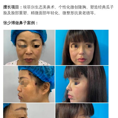
擅长项目：
埃菲尔生态美鼻术、个性化微创隆胸、塑造经典瓜子
脸及脸部重塑、精微面部年轻化、微整形抗衰老德等。
张少博做鼻子案例：