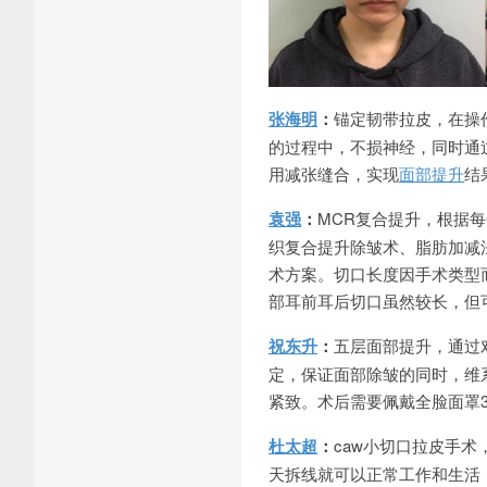
张海明
：
锚定韧带拉皮，在操
的过程中，不损神经，同时通
用减张缝合，实现
面部提升
结
袁强
：
MCR复合提升，根据
织复合提升除皱术、脂肪加减法
术方案。切口长度因手术类型
部耳前耳后切口虽然较长，但
祝东升
：
五层面部提升，通过
定，保证面部除皱的同时，维
紧致。术后需要佩戴全脸面罩3
杜太超
：
caw小切口拉皮手
天拆线就可以正常工作和生活