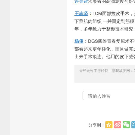
评美帮
求美者的高满意度与好
王志坚
：
TCM面部拉皮手术
下垂肌肉组织 一并固定到筋
年，多年致力于整形技术研究
杨俊
：
DGS四维青春复原术
部看起来更年轻化，而且做完
出来手术痕迹。他用的皮下减
未经允许不得转载：
陪我减肥网
»
分享到：