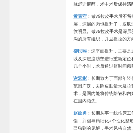
脉舒适麻醉，术中术后保持清
黄寅守
：
做v9拉皮手术后不
层，深层的肉也提升了，皮肤
纹明显。做v9拉皮手术是深
沟的所有组织，并且提拉的方
柳民熙
：
深平面提升，主要是
以及深层脂肪垫进行重新定位
几个小时，术后通过短时间佩
谢宏彬
：长期致力于面部年轻
范围广泛，去除皮肤量大及拉
术，是国内能将传统除皱和内
在国内领先。
赵延勇
：
长期从事一线临床工作
髓，并倡导精细化+个性化整
己独到的见解，手术风格自然