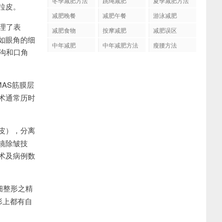
冬季减肥方法
跳绳减肥
夏季减肥方法
拉皮。
减肥晚餐
减肥午餐
游泳减肥
理了表
减肥食物
按摩减肥
减肥误区
如眼角的细
中年减肥
中年减肥方法
瘦腰方法
沟和口角
AS筋膜层
术通常历时
皮），分离
镜除皱技
术及病例数
精细整形之精
形上都有自