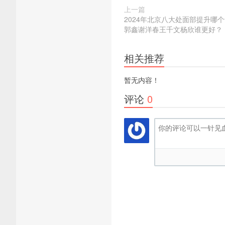
上一篇
2024年北京八大处面部提升哪
郭鑫谢洋春王千文杨欣谁更好？
相关推荐
暂无内容！
评论
0