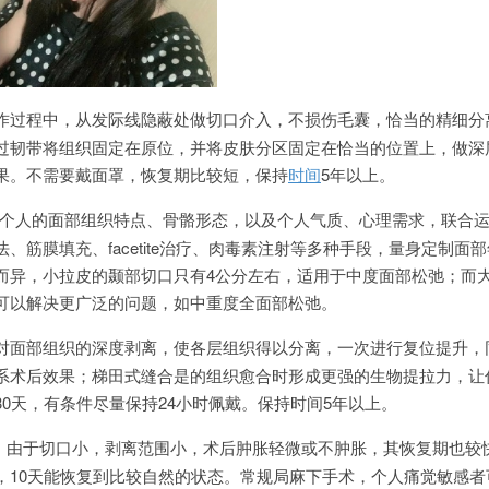
作过程中，从发际线隐蔽处做切口介入，不损伤毛囊，恰当的精细分
过韧带将组织固定在原位，并将皮肤分区固定在恰当的位置上，做深
果。不需要戴面罩，恢复期比较短，保持
时间
5年以上。
每个人的面部组织特点、骨骼形态，以及个人气质、心理需求，联合
、筋膜填充、facetite治疗、肉毒素注射等多种手段，量身定制面
而异，小拉皮的颞部切口只有4公分左右，适用于中度面部松弛；而
可以解决更广泛的问题，如中重度全面部松弛。
对面部组织的深度剥离，使各层组织得以分离，一次进行复位提升，
系术后效果；梯田式缝合是的组织愈合时形成更强的生物提拉力，让
0天，有条件尽量保持24小时佩戴。保持时间5年以上。
术，由于切口小，剥离范围小，术后肿胀轻微或不肿胀，其恢复期也较
，10天能恢复到比较自然的状态。常规局麻下手术，个人痛觉敏感者