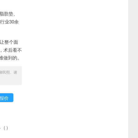
脂肪垫、
行业30余
，让整个面
，术后看不
难做到的。
柳民熙、谢
多
(
)