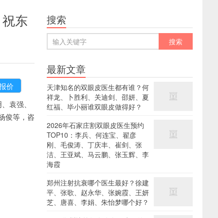
、祝东
搜索
最新文章
天津知名的双眼皮医生都有谁？何
祥龙、卜胜利、关迪剑、邵妍、夏
明、袁强、
红福、毕小丽谁双眼皮做得好？
杨俊等，咨
2026年石家庄割双眼皮医生预约
TOP10：李兵、何连宝、翟彦
刚、毛俊涛、丁庆丰、崔剑、张
洁、王亚斌、马云鹏、张玉辉、李
海霞
郑州注射抗衰哪个医生最好？徐建
平、张歌、赵永华、张婉霞、王妍
芝、唐喜、李娟、朱怡梦哪个好？