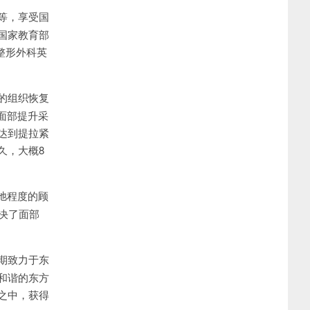
等，享受国
国家教育部
整形外科英
的组织恢复
面部提升采
达到提拉紧
久，大概8
弛程度的顾
决了面部
期致力于东
和谐的东方
之中，获得