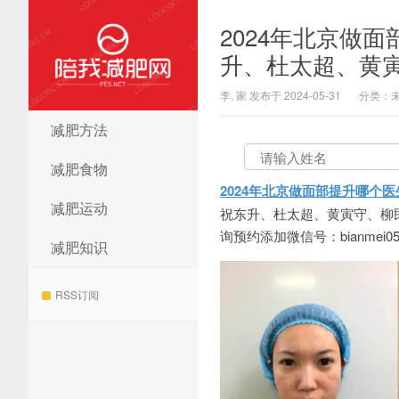
2024年北京做
升、杜太超、黄
李, 家 发布于 2024-05-31
分类：
减肥方法
陪我减肥网
减肥食物
2024年北京做面部提升哪个
减肥运动
祝东升、杜太超、黄寅守、柳
询预约添加微信号：bianmei05
减肥知识
RSS订阅