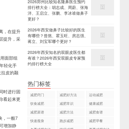
2026郑州比较知名隆鼻医生预约
排行榜大全：胡志成、周蔚、张海
洋、王启立、张鹏、李冰谁做鼻子
更好？
2026年西安做鼻子比较好的医生
离，在提升
有哪些？曾熬、霍玉旺、房志强、
层提升，采
蒋立、刘宝军哪个更好？
2026年西安知名的双眼皮医生都
运用面部组
有谁？2026年西安双眼皮专家预
约排行榜大全
部年轻化手
大拉皮的颞
热门标签
同时进行固
减肥窍门
减肥好方法
运动减肥
你看起来更
饮食减肥
减肥常识
健康减肥
减肥菜谱
减肥方法
减肥食谱
快，一般7
快速瘦身
跑步减肥
减肥早餐
可增加静