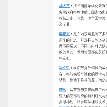
杨大平
：
擅长面部年轻化系列
务院政府特殊津贴，国家杰出
科技进步二等奖，中华医学奖二
文专著。
李晓东
：
是在内窥镜监测下多
原来的状态，可选择去除多余
用不同层次、不同方向对皮肤
致的目的，术后对面部皮肤松
年左右。
冯立哲
：
在面部提升领域的成
客，都能实现个性化的设计与
皱纹、松弛下垂等问题，为众
隋冰
：
从事整形美容临床工作
亚人的面部轮廓的解剖研究与
美感神韵，结合医学埋线技术