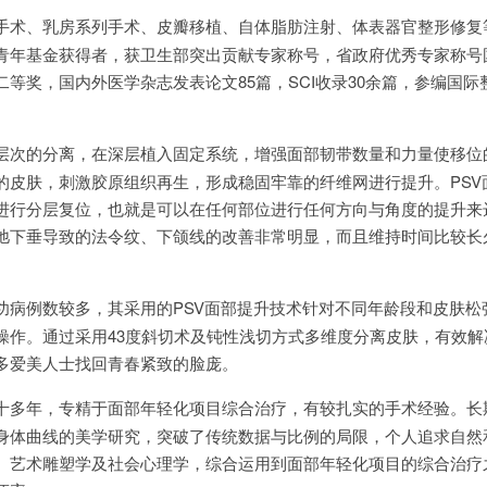
手术、乳房系列手术、皮瓣移植、自体脂肪注射、体表器官整形修复
青年基金获得者，获卫生部突出贡献专家称号，省政府优秀专家称号
等奖，国内外医学杂志发表论文85篇，SCI收录30余篇，参编国际
层次的分离，在深层植入固定系统，增强面部韧带数量和力量使移位
的皮肤，刺激胶原组织再生，形成稳固牢靠的纤维网进行提升。PSV
进行分层复位，也就是可以在任何部位进行任何方向与角度的提升来
弛下垂导致的法令纹、下颌线的改善非常明显，而且维持时间比较长
功病例数较多，其采用的PSV面部提升技术针对不同年龄段和皮肤松
操作。通过采用43度斜切术及钝性浅切方式多维度分离皮肤，有效解
多爱美人士找回青春紧致的脸庞。
十多年，专精于面部年轻化项目综合治疗，有较扎实的手术经验。长
身体曲线的美学研究，突破了传统数据与比例的局限，个人追求自然
、艺术雕塑学及社会心理学，综合运用到面部年轻化项目的综合治疗