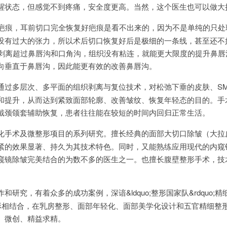
醒状态，但感觉不到疼痛，安全度更高。当然，这个医生也可以做大
留疤痕，耳前切口完全恢复好疤痕是看不出来的，因为不是单纯的只处
没有过大的张力，所以术后切口恢复好后是极细的一条线，甚至还不
层剥离超过鼻唇沟和口角沟，组织没有粘连，就能更大限度的提升鼻唇
向垂直于鼻唇沟，因此能更有效的改善鼻唇沟。
通过多层次、多平面的组织剥离与复位技术，对松弛下垂的皮肤、SM
和提升，从而达到紧致面部轮廓、改善皱纹、恢复年轻态的目的。手
戴颈颌套辅助恢复，患者往往能在较短的时间内回归正常生活。
化手术及微整形项目的系列研究。擅长经典的面部大切口除皱（大拉
紧的效果显著、持久为其技术特色。同时，又能熟练应用现代的内窥
窥镜除皱完美结合的为数不多的医生之一。也擅长腹壁整形手术，技
和研究，有着众多的成功案例，深谙&ldquo;整形国家队&rdquo;
形相结合，在乳房整形、面部年轻化、面部美学化设计和五官精细整
、微创、精益求精。