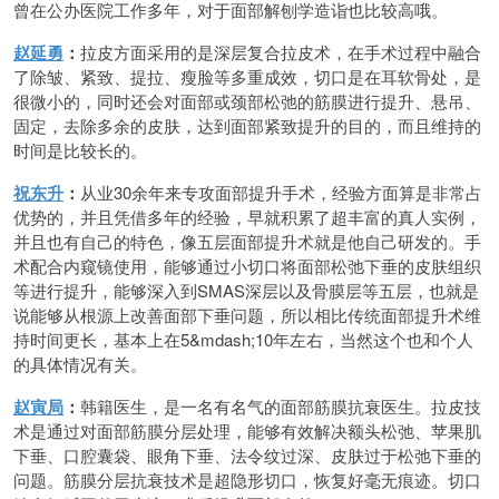
曾在公办医院工作多年，对于面部解刨学造诣也比较高哦。
赵延勇
：
拉皮方面采用的是深层复合拉皮术，在手术过程中融合
了除皱、紧致、提拉、瘦脸等多重成效，切口是在耳软骨处，是
很微小的，同时还会对面部或颈部松弛的筋膜进行提升、悬吊、
固定，去除多余的皮肤，达到面部紧致提升的目的，而且维持的
时间是比较长的。
祝东升
：
从业30余年来专攻面部提升手术，经验方面算是非常占
优势的，并且凭借多年的经验，早就积累了超丰富的真人实例，
并且也有自己的特色，像五层面部提升术就是他自己研发的。手
术配合内窥镜使用，能够通过小切口将面部松弛下垂的皮肤组织
等进行提升，能够深入到SMAS深层以及骨膜层等五层，也就是
说能够从根源上改善面部下垂问题，所以相比传统面部提升术维
持时间更长，基本上在5&mdash;10年左右，当然这个也和个人
的具体情况有关。
赵寅局
：
韩籍医生，是一名有名气的面部筋膜抗衰医生。拉皮技
术是通过对面部筋膜分层处理，能够有效解决额头松弛、苹果肌
下垂、口腔囊袋、眼角下垂、法令纹过深、皮肤过于松弛下垂的
问题。筋膜分层抗衰技术是超隐形切口，恢复好毫无痕迹。切口