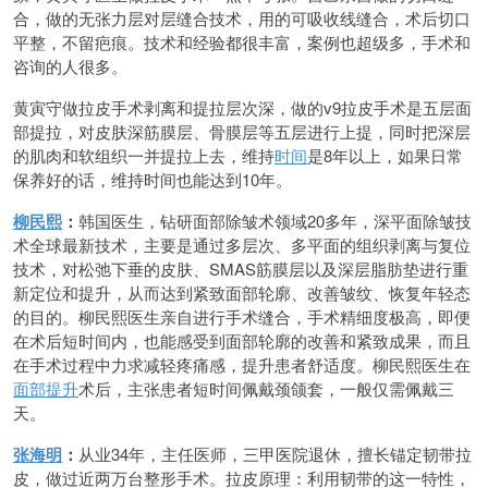
合，做的无张力层对层缝合技术，用的可吸收线缝合，术后切口
平整，不留疤痕。技术和经验都很丰富，案例也超级多，手术和
咨询的人很多。
黄寅守做拉皮手术剥离和提拉层次深，做的v9拉皮手术是五层面
部提拉，对皮肤深筋膜层、骨膜层等五层进行上提，同时把深层
的肌肉和软组织一并提拉上去，维持
时间
是8年以上，如果日常
保养好的话，维持时间也能达到10年。
柳民熙
：
韩国医生，钻研面部除皱术领域20多年，深平面除皱技
术全球最新技术，主要是通过多层次、多平面的组织剥离与复位
技术，对松弛下垂的皮肤、SMAS筋膜层以及深层脂肪垫进行重
新定位和提升，从而达到紧致面部轮廓、改善皱纹、恢复年轻态
的目的。柳民熙医生亲自进行手术缝合，手术精细度极高，即便
在术后短时间内，也能感受到面部轮廓的改善和紧致成果，而且
在手术过程中力求减轻疼痛感，提升患者舒适度。柳民熙医生在
面部提升
术后，主张患者短时间佩戴颈颌套，一般仅需佩戴三
天。
张海明
：
从业34年，主任医师，三甲医院退休，擅长锚定韧带拉
皮，做过近两万台整形手术。拉皮原理：利用韧带的这一特性，