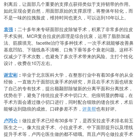
剥离后，让面部几个重要的支撑点获得类似于支持韧带的作用。
如此呈现会更自然，用面部原始的支撑原理，将整体年轻化，而
不是一味的拉拽脸皮，维持时间也更久，可以达到10年以上。
袁强
：
二十多年来专研面部拉皮除皱手术，积累了非常多的拉皮
手术实例。MCR复合拉皮的原理是综合抗衰，运用了脂肪加减
法、筋膜填充、facetite治疗等多种技术，一次手术就能够改善鼻
基底凹陷、下颌线条不清晰、口角下垂等多个衰老问题。这样不
仅减少了手术次数，也避免了多次手术带来的风险。主打个性化
设计，收费在10万左右。
谢宏彬
：
毕业于北京医科大学，在整形行业中有着30多年的从业
经验，一直致力于面部抗衰手术的研究，并且在手术方面也研发
了自己的专有技术，提出额颞部除皱新的分离平面和分离技术，
优势在于，避免了传统拉皮手术中切口大、疤痕明显的弊端，在
手术方面会通过微小切口进行，同时配合细致的缝合技术，术后
能够达到隐痕的成效。口碑参差不齐，
评美帮
也有好评。
卢丙仑
：
做拉皮手术已经有30多年了，是西安拉皮手术排名前五
医生之一。像大拉皮手术、小拉皮手术、中下面部提升以及埋线
提升手术等，卢丙仑医生做的都不错哦。而且卢丙仑做拉皮手术