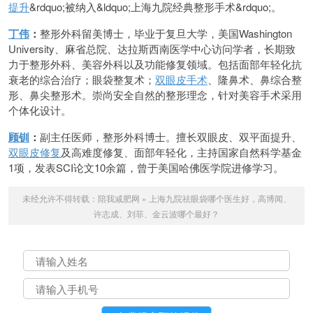
提升
&rdquo;被纳入&ldquo;上海九院经典整形手术&rdquo;。
丁伟
：
整形外科留美博士，毕业于复旦大学，美国Washington
University、麻省总院、达拉斯西南医学中心访问学者，长期致
力于整形外科、美容外科以及功能修复领域。包括面部年轻化抗
衰老的综合治疗；眼袋整复术；
双眼皮手术
、隆鼻术、鼻综合整
形、鼻尖整形术。崇尚安全自然的整形理念，针对美容手术采用
个体化设计。
顾钏
：
副主任医师，整形外科博士。擅长双眼皮、双平面提升、
双眼皮修复
及高难度修复、面部年轻化，主持国家自然科学基金
1项，发表SCI论文10余篇，曾于美国哈佛医学院进修学习。
未经允许不得转载：
陪我减肥网
»
上海九院祛眼袋哪个医生好，高博闻、
许志成、刘菲、金云波哪个最好？