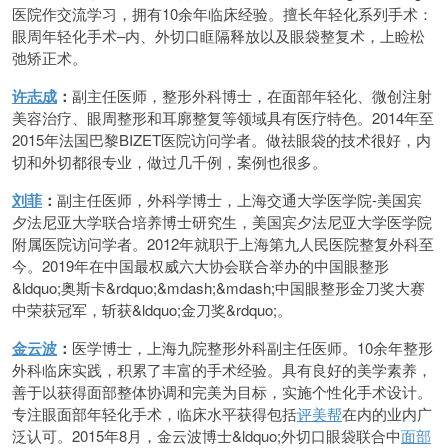
医院作交流学习，拥有10余年临床经验。擅长年轻化系列手术：
眼周年轻化手术–内、外切口眶隔释放以及眼袋整复术，上睑松
弛矫正术。
许志成
：
副主任医师，整形外科博士，在面部年轻化、微创注射
美容治疗、眼周整形和耳廓整复等领域具有医疗特色。2014年至
2015年法国巴黎BIZET医院访问学者。做祛眼袋的技术很好，内
切和外切都很专业，做过几千例，案例也很多。
刘菲
：
副主任医师，外科学博士，上海交通大学医学院-美国宾
夕法尼亚大学联合培养博士研究生，美国宾夕法尼亚大学医学院
附属医院访问学者。2012年就职于上海第九人民医院整复外科至
今。2019年在中国最权威六大协会联合举办的中国眼整形
&ldquo;奥斯卡&rdquo;&mdash;&mdash;中国眼整形金刀奖大赛
中荣获冠军，斩获&ldquo;金刀奖&rdquo;。
金云波
：
医学博士，上海九院整形外科副主任医师。10余年整形
外科临床实践，积累了丰富的手术经验。具有良好的美学素养，
善于以获得面部整体协调和完美为目标，实施个性化手术设计。
专注眼面部年轻化手术，临床水平获得包括
评美帮
在内的业内广
泛认可。2015年8月，金云波博士&ldquo;外切口眼袋联合中
面部