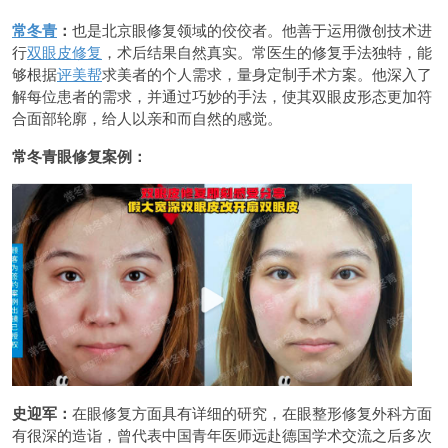
常冬青
：
也是北京眼修复领域的佼佼者。他善于运用微创技术进
行
双眼皮修复
，术后结果自然真实。常医生的修复手法独特，能
够根据
评美帮
求美者的个人需求，量身定制手术方案。他深入了
解每位患者的需求，并通过巧妙的手法，使其双眼皮形态更加符
合面部轮廓，给人以亲和而自然的感觉。
常冬青眼修复案例：
史迎军：
在眼修复方面具有详细的研究，在眼整形修复外科方面
有很深的造诣，曾代表中国青年医师远赴德国学术交流之后多次