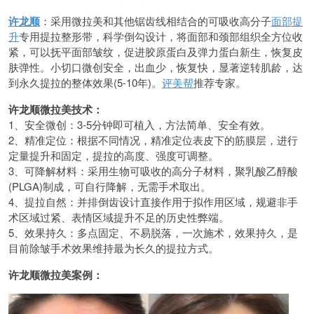
许龙顺
：采用微拉美和其他锯齿线相结合的可吸收高分子
面部提
升
专用提拉整形带，科学倒勾设计，将面部和颈部组织全方位收
紧，可以抚平面部皱纹，促进胶原蛋白及弹力蛋白新生，恢复皮
肤弹性。小切口微创安全，出血少，恢复快，显著逆转肌龄，达
到永久提拉的整体效果(5-10年)。
评美帮
推荐专家。
许龙顺微拉美技术：
1、安全微创：3-5分钟即可植入，方法简单、安全有效。
2、精准定位：根据不同情况，精准定位表皮下的筋膜层，进行
定量提升和固定，提拉的高度、强度可调整。
3、可降解材料：采用生物可吸收的高分子材料，聚乳酸乙醇酸
(PLGA)制成，可自行降解，无需手术取出。
4、提拉自然：并排倒齿设计直接作用于拟作用区域，规避非手
术区域过紧、表情区域提升不足的历史性弊端。
5、效果持久：多点固定、不易脱落，一次施术，效果持久，是
目前除皱手术效果维持最为长久的提拉方式。
许龙顺微拉美案例：