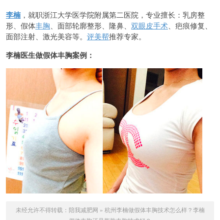
李楠
，就职浙江大学医学院附属第二医院，专业擅长：乳房整
形、假体
丰胸
、面部轮廓整形、隆鼻、
双眼皮手术
、疤痕修复、
面部注射、激光美容等。
评美帮
推荐专家。
李楠医生做假体丰胸案例：
未经允许不得转载：
陪我减肥网
»
杭州李楠做假体丰胸技术怎么样？李楠