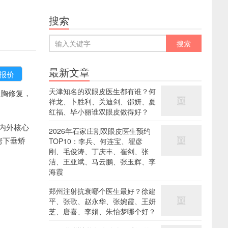
搜索
最新文章
天津知名的双眼皮医生都有谁？何
隆胸修复，
祥龙、卜胜利、关迪剑、邵妍、夏
红福、毕小丽谁双眼皮做得好？
内外核心
2026年石家庄割双眼皮医生预约
房下垂矫
TOP10：李兵、何连宝、翟彦
刚、毛俊涛、丁庆丰、崔剑、张
洁、王亚斌、马云鹏、张玉辉、李
海霞
郑州注射抗衰哪个医生最好？徐建
平、张歌、赵永华、张婉霞、王妍
芝、唐喜、李娟、朱怡梦哪个好？