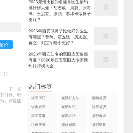
2026郑州比较知名隆鼻医生预约
排行榜大全：胡志成、周蔚、张海
洋、王启立、张鹏、李冰谁做鼻子
更好？
2026年西安做鼻子比较好的医生
有哪些？曾熬、霍玉旺、房志强、
蒋立、刘宝军哪个更好？
2026年西安知名的双眼皮医生都
有谁？2026年西安双眼皮专家预
约排行榜大全
多
(
)
热门标签
下一篇
、郭时伟、都
减肥窍门
减肥好方法
运动减肥
太玲、卢建建
饮食减肥
减肥常识
健康减肥
减肥菜谱
减肥方法
减肥食谱
快速瘦身
跑步减肥
减肥早餐