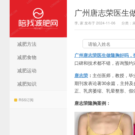
广州唐志荣医生
李, 家 发布于 2024-11-06
分类：
减肥方法
陪我减肥网
广州唐志荣医生做隆胸好吗，
减肥食物
口碑和技术都不错，咨询预约添加微信
减肥运动
唐志荣
：
主任医师，教授，毕
期刊发表论著30余篇，主持
减肥知识
正、乳房萎缩、乳晕整形、假
RSS订阅
唐志荣隆胸案例：