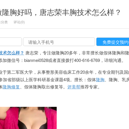
做隆胸好吗，唐志荣丰胸技术怎么样？
未分类
评论(0)
技术怎么样？
唐志荣，专注做隆胸20多年，非常擅长做假体隆胸和
号：bianmei0528或者直接拨打400-616-6769，详细沟通。
业于第二军医大学，从事整形美容临床工作20余年，在专业期刊及国
及参加省部级以上医学科研基金课题4项。擅长：假体
隆胸
、隆胸、乳
体
隆胸修复
、假体隆胸取出修复等。
评美帮
推荐专家。