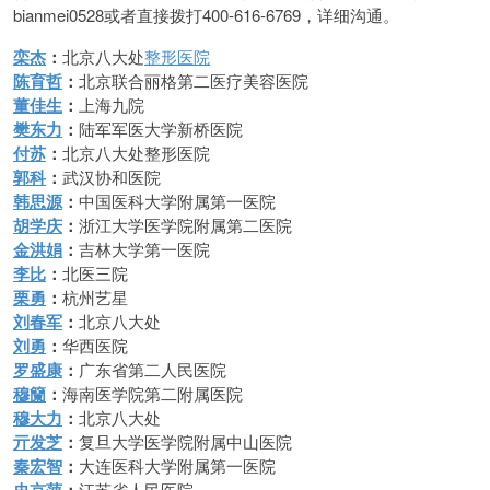
bianmei0528或者直接拨打400-616-6769，详细沟通。
栾杰
：
北京八大处
整形医院
陈育哲
：
北京联合丽格第二医疗美容医院
董佳生
：
上海九院
樊东力
：
陆军军医大学新桥医院
付苏
：
北京八大处整形医院
郭科
：
武汉协和医院
韩思源
：
中国医科大学附属第一医院
胡学庆
：
浙江大学医学院附属第二医院
金洪娟
：
吉林大学第一医院
李比
：
北医三院
栗勇
：
杭州艺星
刘春军
：
北京八大处
刘勇
：
华西医院
罗盛康
：
广东省第二人民医院
穆籣
：
海南医学院第二附属医院
穆大力
：
北京八大处
亓发芝
：
复旦大学医学院附属中山医院
秦宏智
：
大连医科大学附属第一医院
江苏省人民医院