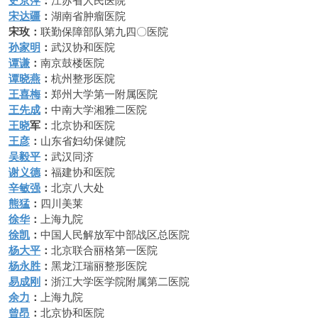
史京萍
：
宋达疆
：
湖南省肿瘤医院
宋玫：
联勤保障部队第九四〇医院
孙家明
：
武汉协和医院
谭谦
：
南京鼓楼医院
谭晓燕
：
杭州整形医院
王喜梅
：
郑州大学第一附属医院
王先成
：
中南大学湘雅二医院
王晓
军：
北京协和医院
王彦
：
山东省妇幼保健院
吴毅平
：
武汉同济
谢义德
：
福建协和医院
辛敏强
：
北京八大处
熊猛
：
四川美莱
徐华
：
上海九院
徐凯
：
中国人民解放军中部战区总医院
杨大平
：
北京联合丽格第一医院
杨永胜
：
黑龙江瑞丽整形医院
易成刚
：
浙江大学医学院附属第二医院
余力
：
上海九院
曾昂
：
北京协和医院