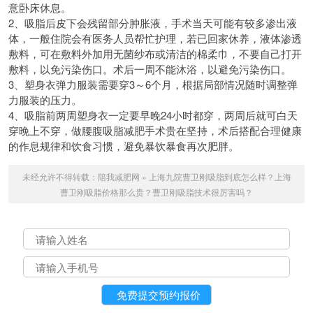
意卧床休息。
2、吸脂后皮下会残留部分肿胀液，手术当天可能有较多渗出液
体，一般住院会有医务人员帮忙护理，若已回家休养，液体渗透
敷料，可在敷料外加用无菌纱布或清洁的棉柔巾，不要自己打开
敷料，以免污染伤口。术后一周不能沐浴，以避免污染伤口。
3、塑身衣弹力服装需要穿3～6个月，根据局部情况随时调整弹
力服装的压力。
4、吸脂前两周塑身衣一定要早晚24小时都穿，两周后就可白天
穿晚上不穿，做腰腹吸脂减肥手术贵在坚持，术后搭配合理健康
的作息规律和饮食习惯，避免暴饮暴食再次肥胖。
未经允许不得转载：
陪我减肥网
»
上海九院曹卫刚吸脂到底怎么样？上海
曹卫刚吸脂价格那么贵？曹卫刚吸脂技术很厉害吗？