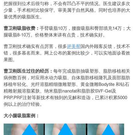
把握很到位术后很匀称，不会有凹凸不平的情况。医生建议多次
少量，手术相对比较保守。审美属于自然风格。同时也培养的大
量优秀的吸脂医生。
曹卫刚吸脂收费：
手臂吸脂10万，腰腹吸脂和臀部填充14万；大
腿吸脂8-10万。价格整体来讲有点贵，技术确实好。
曹卫刚技术确实有点厉害，很多
评美帮
国内外顾客反馈，技术不
错，很多慕名而来。网上公布的案例比较少，可以实地面诊看效
果图。
曹卫刚医生过往的经历：
每年完成脂肪抽吸塑形、脂肪移植相关
病例数百例，对应用水动力吸脂、自体脂肪移植隆乳及面部脂肪
移植年轻化、光纤溶脂精细微雕塑形、黄金微雕Bodytite 和钻石
精雕射频溶脂紧肤、纳米脂肪nanofat和脂肪胶SVF-Gel及
PRP.PRF注射等新技术有独到的见解和造诣，已累计积累5000
例以上的治疗经验。
大小腿吸脂案例：