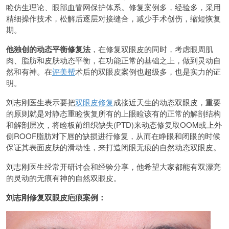
睑仿生理论、眼部血管网保护体系。修复案例多，经验多，采用
精细操作技术，松解后逐层对接缝合，减少手术创伤，缩短恢复
期。
他独创的动态平衡修复法
，在修复双眼皮的同时，考虑眼周肌
肉、脂肪和皮肤动态平衡，在功能正常的基础之上，做到灵动自
然和有神。在
评美帮
术后的双眼皮案例也超级多，也是实力的证
明。
刘志刚医生表示要把
双眼皮修复
成接近天生的动态双眼皮，重要
的原则就是对静态重睑恢复所有的上眼睑该有的正常的解剖结构
和解剖层次，将睑板前组织缺失(PTD)来动态修复取OOM或上外
侧ROOF脂肪对下唇的缺损进行修复，从而在睁眼和闭眼的时候
保证其表面皮肤的滑动性，来打造闭眼无痕的自然动态双眼皮。
刘志刚医生经常开研讨会和经验分享，他希望大家都能有双漂亮
的灵动的无痕有神的自然双眼皮。
刘志刚修复双眼皮疤痕案例：