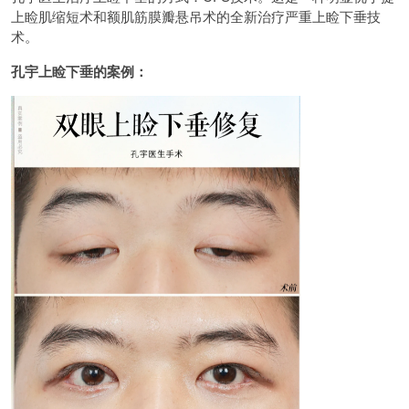
上睑肌缩短术和额肌筋膜瓣悬吊术的全新治疗严重上睑下垂技
术。
孔宇上睑下垂的案例：