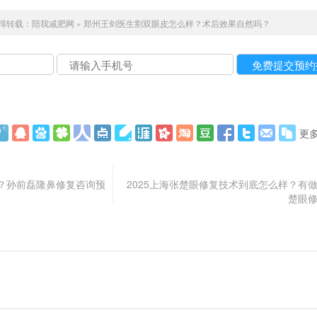
得转载：
陪我减肥网
»
郑州王剑医生割双眼皮怎么样？术后效果自然吗？
更
？孙前磊隆鼻修复咨询预
2025上海张楚眼修复技术到底怎么样？有
楚眼