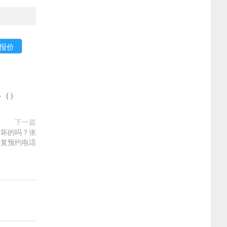
多
(
)
下一篇
做坏的吗？张
修复预约电话