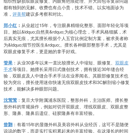
组织性缺损双眼皮修复、内眼角疤痕处理、开大回包等复杂问题
都有独到的见解。收费也有点小贵，技术不错。以实地面诊为
准，
评美帮
建议多考察和对比。
郑小红
：
从业超过15年，专注眼鼻精细化整形、面部年轻化等项
目。她以&ldquo;自然美&rdquo;为核心理念，手术风格细腻，术
后真实无痕，尤其擅长根据个人五官比例定制方案，被求美者称
为&ldquo;细节控医生&rdquo;。擅长各种眼部整形手术，尤其是
双眼皮修复手术，更是她的拿手好戏。
管果
：从业30多年以来一直比较擅长人中缩短、眼修复、
双眼皮
手术
等项目。她擅长采用日式微创技术，拥有接近30年缝合经
验，双眼皮及人中缝合手术手法在业界闻名。其眼部修复技术也
较为突出，擅长使用迷你快速无痕双眼皮技术和3C解剖缩小修复
技术，能解决多种眼部问题。
沈莺莺
：复旦大学附属浦东医院，整形外科，主治医师。擅长整
形外科的常规操作，例如对切开双眼皮、埋线双眼皮、双眼皮整
形、隆鼻、隆鼻后遗症、硅胶隆鼻有丰富经验。
曾翾
：有着15年的显微外科及美容外科从业经历，这可不是随便
说说的数字，而是实打实积累起来的丰富经验。在这漫长的时间