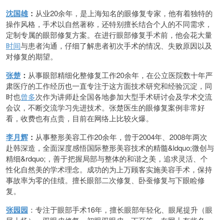
沈国雄
：
从业20余年，是上海知名的眼修复专家，他有着独特的
操作风格，手术以自然著称，还特别擅长结合个人的不同需求，
定制专属的眼部修复方案。在进行眼部修复手术前，他会花大量
时间
与患者沟通，仔细了解患者初次手术的情况、失败原因以及
对修复的期望。
张楚
：
从事眼部精细化整修复工作20余年，在公立医院数十年严
肃医疗的工作经历也一直专注于这方面技术研究和经验沉淀，同
时也
曾多
次作为讲师赴全国各地参加大型手术研讨会及学术交流
会议，不断交流学习先进技术。张楚医生的眼修复案例非常好
看，收费也有点贵，目前在网络上比较火爆。
李月辉
：
从事整形美容工作20余年，曾于2004年、2008年两次
赴韩深造，全面深度感悟国际整形美容技术的精髓&ldquo;微创与
精细&rdquo;，善于把握局部与整体的和谐之美，追求灵活、个
性化自然美的学术理念。成功的为上万顾客实施美容手术，保持
事故率为零的佳绩。擅长眼部二次修复、卧蚕修复与下眼睑修
复。
张园园
：专注于眼部手术16年，擅长眼部年轻化、眼尾提升（眼