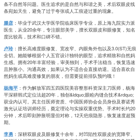
条不自然等问题。医生追求的是自然与和谐之美，术后双眼皮线
条宛如天生，避免了过于夸张或人工痕迹过重的现象。
滕彦
：毕业于武汉大学医学院临床医学专业，原上海九院实力派
医生，从业20余年，专注眼部美学，擅长双眼皮和眼修复，知名
度比较高，技术和口碑不错。
卢玲
：擅长高难度眼修复、宽改窄、内眼角外包以及3.0(ST)无痕
全切。她能够根据个人五官设计独特的眼型，追求精致和自然妈
生感。拥有20年丰富经验，审美独到，手术手法稳当，恢复迅速
且肿胀小。沟通高效，如果认为不适合会直接劝退。适合喜欢自
然妈生或高难度修复的朋友，但需要提前排队预约哦！
杨海平
：作为解放军四五四医院美容整形科资深主刀医师，杨海
平深耕韩式定位法超20年，独创&ldquo;眼睑内缝合技术&rdquo;
获业内认可。其主任医师资质、中国医师协会会员身份及赛诺秀
激光认证培训师经历，奠定理论与实操双重优势。手术时长约20
分钟，术后即刻肿胀明显但对称，12天疤痕隐形，恢复速度超预
期。
李勇
：深耕双眼皮及眼修复十余年，对凹陷性双眼皮的宽降窄、