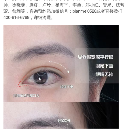
帅、徐晓斐、滕彦、卢玲、杨海平、李勇、郑小红、管果、沈莺
莺、曾翾等，咨询预约添加微信号：bianmei0528或者直接拨打
400-616-6769，详细沟通。