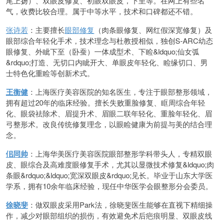
尾上扬）、双眼皮修复、初眼双眼皮，下至等。在网上有些名
气，收费比较合理。属于中等水平，技术和口碑都还不错。
张诗若
：主要擅长
眼部修复
（肉条眼修复、网红假深宽修复）及
眼部综合年轻化手术，技术理念与杜教授相似，独创S-ARC幼态
眼修复、外眦下至（卧蚕）一体成型术、下睑&ldquo;仙女弧
&rdquo;打造、无切口内眦开大、单眼皮年轻化、睑缘切口、男
士特色化重睑等创新术式。
王衡健
：上海医疗美容医院的知名医生，专注于眼部整形领域，
拥有超过20年的临床经验。擅长失败重脸修复、眶周综合年轻
化、眼袋祛除术、眉提升术、眉眼二联年轻化、重脸年轻化、眉
弓整形术。改良传统修复理念，以眼睑健康为前提与美的结合理
念。
佀同帅
：上海华美医疗美容医院眼部整形学科带头人，专精双眼
皮、眼综合及高难度眼修复手术，尤其以显微技术修复&ldquo;肉
条眼&rdquo;&ldquo;宽深双眼皮&rdquo;见长。毕业于山东大学医
学系，拥有10余年临床经验，现任中华医学会眼整形分会委员。
徐晓斐
：做双眼皮采用Park法，徐晓斐医生能够在直视下精细操
作，减少对眼部组织的损伤，有效避免术后疤痕明显、双眼皮线