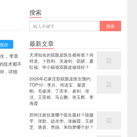
搜索
最新文章
天津知名的双眼皮医生都有谁？何
生，李章
祥龙、卜胜利、关迪剑、邵妍、夏
的技术都不
红福、毕小丽谁双眼皮做得好？
69，详细
2026年石家庄割双眼皮医生预约
TOP10：李兵、何连宝、翟彦
刚、毛俊涛、丁庆丰、崔剑、张
洁、王亚斌、马云鹏、张玉辉、李
海霞
郑州注射抗衰哪个医生最好？徐建
平、张歌、赵永华、张婉霞、王妍
芝、唐喜、李娟、朱怡梦哪个好？