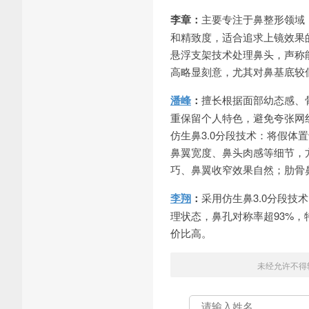
李章：
主要专注于鼻整形领域
和精致度，适合追求上镜效果
悬浮支架技术处理鼻头，声称
高略显刻意，尤其对鼻基底较
潘峰
：
擅长根据面部幼态感、
重保留个人特色，避免夸张网
仿生鼻3.0分段技术：将假
鼻翼宽度、鼻头肉感等细节，
巧、鼻翼收窄效果自然；肋骨
李翔
：
采用仿生鼻3.0分段
理状态，鼻孔对称率超93%
价比高。
未经允许不得