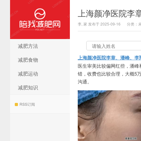
上海颜净医院李
李, 家 发布于 2025-09-16
分类：
减肥方法
陪我减肥网
上海颜净医院李章、潘峰、李
减肥食物
医生审美比较偏网红些，潘峰
减肥运动
错，收费也比较合理，大概5万左右
沟通。
减肥知识
RSS订阅