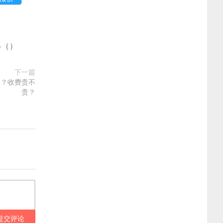
多
(
)
下一篇
好？收费贵不
贵？
提交评论