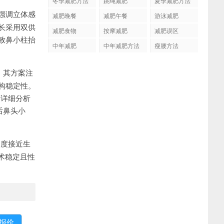
冬季减肥方法
跳绳减肥
夏季减肥方法
强调立体感
减肥晚餐
减肥午餐
游泳减肥
长采用双供
减肥食物
按摩减肥
减肥误区
致鼻小柱抬
中年减肥
中年减肥方法
瘦腰方法
。其方案注
构稳定性。
，详细分析
后鼻头小
动度接近生
术稳定且性