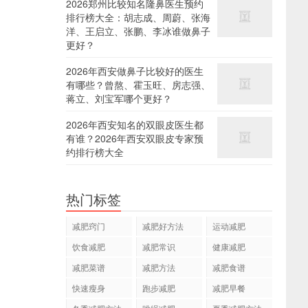
2026郑州比较知名隆鼻医生预约
排行榜大全：胡志成、周蔚、张海
洋、王启立、张鹏、李冰谁做鼻子
更好？
2026年西安做鼻子比较好的医生
有哪些？曾熬、霍玉旺、房志强、
蒋立、刘宝军哪个更好？
2026年西安知名的双眼皮医生都
有谁？2026年西安双眼皮专家预
约排行榜大全
热门标签
减肥窍门
减肥好方法
运动减肥
饮食减肥
减肥常识
健康减肥
减肥菜谱
减肥方法
减肥食谱
快速瘦身
跑步减肥
减肥早餐