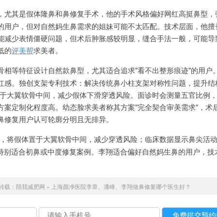
，尤其是假体隆鼻和鼻修复手术，他的手术风格偏好网红高挺鼻型，
的用户，但对自然妈生鼻需求的姐妹可能不太匹配。技术层面，他擅
能减少表情僵硬问题，但术后肿胀感较明显，缝合手法一般，可能导
低的
评美帮
求美者。
骨相等特征设计自然款鼻型，尤其适合追求"看不出整形痕迹"的用户
红感。独创支架专利技术：解决传统鼻小柱支架对称性问题，提升结
体置于大翼软骨中间，减少假体下滑穿透风险。面诊时会测量五官比例
方案定制化程度高。幼态脸求美者称其方案"完全契合审美需求"，术
鼻修复用户认可轮廓分明且无排异。
技术，将假体置于大翼软骨中间，减少穿透风险；临床数据显示鼻尖活
，特别适合初鼻或中度修复案例。李翔适合偏好自然妈生鼻的用户，技
转载：
陪我减肥网
»
上海颜净医院李章、潘峰、李翔做鼻修复哪个医生好？