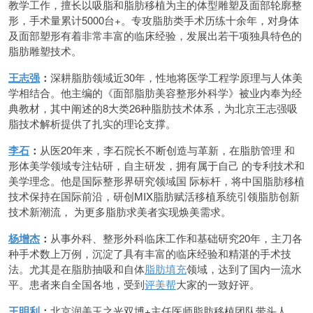
教学工作，擅长以吸脂和脂肪移植为主的体型雕塑及面部轮廓整
形，手术量累计5000台+。专攻脂肪类手术历练十余年，对身体
及面部塑形有着非常丰富的临床经验，发展出若干项独具特色的
脂肪雕塑技术。
王志强
：
深耕脂肪领域近30年，性地将医学工程学原理与人体美
学相结合。他主编的《面部脂肪美容整形外科学》被业内奉为经
典教材，其中阐述的8大类26种脂肪技术体系，为北京王志强吸
脂技术解析提供了扎实的理论支撑。
李石
：
从医20年来，李石院长不断创造与革新，在脂肪管理 和
形体美学领域专注钻研，自主研发，拥有属于自己 的专利技术和
美学理念。他是国际整形界研究领域国 际标杆，将中国脂肪移植
技术保持在国际前沿，研创MIX脂肪赋活移植系统引领脂肪创新
技术新潮流， 为更多脂肪求美者实现焕美需求。
杨增杰
：
从事外科、整形外科临床工作和基础研究20年，主刀各
种手术数上万例，沉淀了具有丰富的临床经验和精湛的手术技
法。尤其是在脂肪抽吸和自体
脂肪填充
领域，达到了国内一流水
平。患者来自全国各地，受到
评美帮
大家的一致好评。
王明利
：
北京润美玉之光双博+主任医师脂肪移植团队带头人，