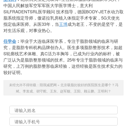
中国人民解放军空军军医大学医学博士，意大利
SILFRADENTSRL医学顾问 技术指导，德国BODY-JET水动力取
脂系统指定导师，傲诺拉乳房植入体指定手术专家，5G天使光
指定临床医师。从医33年，当
王博
成为老王，不变的是坚守，是
对生活乐观，对事业热心。
任学会
：
毕业于大连临床医学系，专注于脂肪领域的临床与研
究，是脂肪专科机构品牌创办人。医生多项脂肪整形技术，如超
S轮廓线艺术体雕、真C活力丰胸等，已成为行业内的标杆，被
广泛认为是脂肪整形领域的技术。25年专注于脂肪领域的临床与
研究，上万例的脂肪整形临床经验，这些经验是医生技术实力的
较好证明。
未经允许不得转载：
陪我减肥网
»
北京吸脂比较好的医院医生是哪个？冯
斌、李发成、胡守舵、王东、赵军舰、王阳、顾云鹏、王明利？