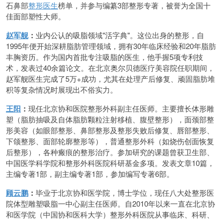
石鼻部
整形医生
榜单，并参与编纂3部整形专著，被誉为全国十
佳面部塑性大师。
赵军舰
：
业内公认的吸脂领域"活字典"。这位出身的整形，自
1995年便开始深耕脂肪管理领域，拥有30年临床经验和20年脂肪
丰胸资历。作为国内首批专注吸脂的医生，他手握5项专利技
术，发表过40余篇论文。在北京奥尔贝德医疗美容院任职期间，
赵军舰医生完成了5万+成功，尤其在处理产后修复、顽固脂肪堆
积等复杂情况时展现出不俗实力。
王阳
：
现任北京协和医院整形外科副主任医师。主要擅长体形雕
塑（脂肪抽吸及自体脂肪颗粒注射移植、腹壁整形），面颈部整
形美容（如眼部整形、鼻部整形及整形失败后修复、唇部整形、
下颌整形、面部轮廓整形等），普通整形外科（如烧伤创面恢复
后整形），各种瘢痕的整形治疗。参加研究的课题曾获卫生部、
中国医学科学院和整形外科医院科研基金多项。发表文章10篇，
主编专著1部，副主编专著1部，参加编写专著6部。
顾云鹏
：
毕业于北京协和医学院，博士学位，现任八大处整形医
院体型雕塑吸脂一中心副主任医师。自2010年以来一直在北京协
和医学院（中国协和医科大学）整形外科医院从事临床、科研、