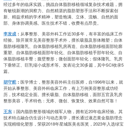
经过多年的临床实践，挑战自体脂肪移植领域复杂技术难题，拥
有敏锐新潮的洞察力、自然精湛的脂肪塑形手法和不断探索创
新、精益求精的学术精神，塑造饱满、立体、流畅、自然的面
部、身体协调美感。医生技术不错，收费有点昂贵。
李发成
：
从事整形、美容外科工作近30多年，有丰富的临床工作
经验。除开展常见美容整形手术外，擅长吸脂及形体雕塑；自体
脂肪移植隆乳、自体脂肪移植乳房再造、自体脂肪移植面部轮廓
重塑、自体脂肪移植面部年轻化、自体脂肪移植手部年轻化、自
体脂肪移植丰臀；腹壁整形；微创面部年轻化；假体隆乳、乳房
下垂矫正、巨乳缩小成形术等。发表论文30多篇，其中SCI收录5
篇。
胡守舵
：
医学博士，整形美容外科主任医师，自1996年以来，就
开始从事整形、美容外科临床工作，有上万例美容整形成功经
历，技术稳定全面。擅长吸脂、自体脂肪移植，面部五官及乳房
整形美容，手术特色：无疼、微创、恢复快、效果自然可靠！
王东
：
国内脂肪整形领域的领军人物，拥有近20年临床经验。其
技术特点融合仿生设计与动态美学，擅长通过液态黄金脂肪理念
实现精细化塑形，荣获2018年星城医美名医奖，2023年入选绿宝