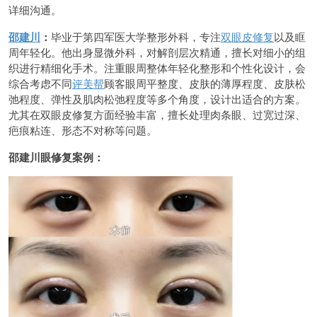
详细沟通。
邵建川
：
毕业于第四军医大学整形外科，专注
双眼皮修复
以及眶
周年轻化。他出身显微外科，对解剖层次精通，擅长对细小的组
织进行精细化手术。注重眼周整体年轻化整形和个性化设计，会
综合考虑不同
评美帮
顾客眼周平整度、皮肤的薄厚程度、皮肤松
弛程度、弹性及肌肉松弛程度等多个角度，设计出适合的方案。
尤其在双眼皮修复方面经验丰富，擅长处理肉条眼、过宽过深、
疤痕粘连、形态不对称等问题。
邵建川眼修复案例：