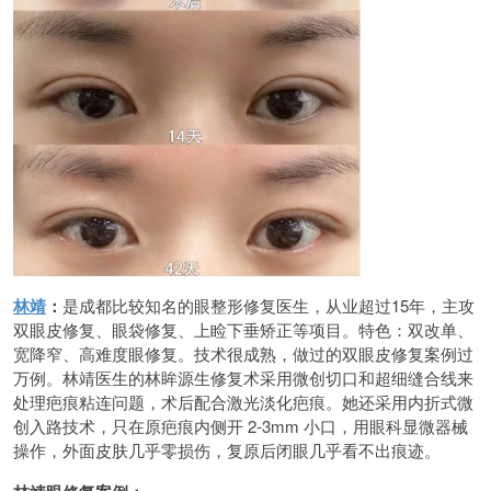
林靖
：
是成都比较知名的眼整形修复医生，从业超过15年，主攻
双眼皮修复、眼袋修复、上睑下垂矫正等项目。特色：双改单、
宽降窄、高难度眼修复。技术很成熟，做过的双眼皮修复案例过
万例。林靖医生的林眸源生修复术采用微创切口和超细缝合线来
处理疤痕粘连问题，术后配合激光淡化疤痕。她还采用内折式微
创入路技术，只在原疤痕内侧开 2-3mm 小口，用眼科显微器械
操作，外面皮肤几乎零损伤，复原后闭眼几乎看不出痕迹。