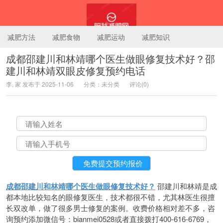
减肥方法
减肥食物
减肥运动
减肥知识
成都邵建川和林靖哪个医生做眼修复技术好？邵
建川和林靖双眼皮修复预约电话
陪我减肥网
李, 家 发布于 2025-11-06
分类：未分类
评论(0)
成都邵建川和林靖哪个医生做眼修复技术好？
邵建川和林靖是成
都本地比较知名的眼修复医生，技术都很不错，尤其林医生很擅
长双改单，做了很多男士修复的案例。收费价格相对差不多，咨
询预约添加微信号：bianmei0528或者直接拨打400-616-6769，