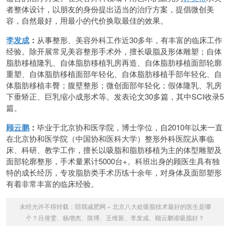
者整体设计，以朋友的身份提出适当的治疗方案，提倡微创美
容，自然最好，用最小的代价换取最佳的效果。
李发成
：
从事整形、美容外科工作近30多年，有丰富的临床工作
经验。除开展常见美容整形手术外，擅长吸脂及形体雕塑；自体
脂肪移植隆乳、自体脂肪移植乳房再造、自体脂肪移植面部轮廓
重塑、自体脂肪移植面部年轻化、自体脂肪移植手部年轻化、自
体脂肪移植丰臀；腹壁整形；微创面部年轻化；假体隆乳、乳房
下垂矫正、巨乳缩小成形术等。发表论文30多篇，其中SCI收录5
篇。
顾云鹏
：
毕业于北京协和医学院，博士学位，自2010年以来一直
在北京协和医学院（中国协和医科大学）整形外科医院从事临
床、科研、教学工作，擅长以吸脂和脂肪移植为主的体型雕塑及
面部轮廓整形，手术量累计5000台+。科班出身的顾医生具有独
特的成长经历，专攻脂肪类手术历练十余年，对身体及面部塑形
有着非常丰富的临床经验。
未经允许不得转载：
陪我减肥网
»
北京八大处吸脂技术最好的医生是哪
个？吕倩雯、杨增杰、陈博、王维新、李发成、顾云鹏谁吸脂好？