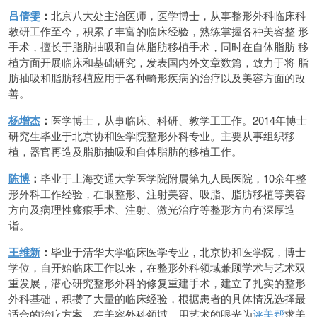
吕倩雯
：
北京八大处主治医师，医学博士，从事整形外科临床科
教研工作至今，积累了丰富的临床经验，熟练掌握各种美容整 形
手术，擅长于脂肪抽吸和自体脂肪移植手术，同时在自体脂肪 移
植方面开展临床和基础研究，发表国内外文章数篇，致力于将 脂
肪抽吸和脂肪移植应用于各种畸形疾病的治疗以及美容方面的改
善。
杨增杰
：
医学博士，从事临床、科研、教学⼯工作。2014年博士
研究生毕业于北京协和医学院整形外科专业。主要从事组织移
植，器官再造及脂肪抽吸和自体脂肪的移植工作。
陈博
：
毕业于上海交通大学医学院附属第九人民医院，10余年整
形外科工作经验，在眼整形、注射美容、吸脂、脂肪移植等美容
方向及病理性瘢痕手术、注射、激光治疗等整形方向有深厚造
诣。
王维新
：
毕业于清华大学临床医学专业，北京协和医学院，博士
学位，自开始临床工作以来，在整形外科领域兼顾学术与艺术双
重发展，潜心研究整形外科的修复重建手术，建立了扎实的整形
外科基础，积攒了大量的临床经验，根据患者的具体情况选择最
适合的治疗方案。在美容外科领域，用艺术的眼光为
评美帮
求美