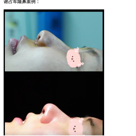
谢占军隆鼻案例：