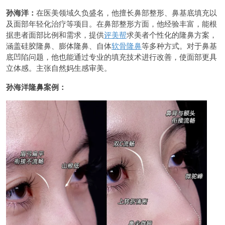
孙海洋：
在医美领域久负盛名，他擅长鼻部整形、鼻基底填充以
及面部年轻化治疗等项目。在鼻部整形方面，他经验丰富，能根
据患者面部比例和需求，提供
评美帮
求美者个性化的隆鼻方案，
涵盖硅胶隆鼻、膨体隆鼻、自体
软骨隆鼻
等多种方式。对于鼻基
底凹陷问题，他也能通过专业的填充技术进行改善，使面部更具
立体感。主张自然妈生感审美。
孙海洋隆鼻案例：