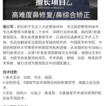
谢占军：
前任职于北京八大处整形外科，专注面部整形30余年，
专注鼻整形与鼻修复二十余年。深耕行业30余载，国内第1批鼻
整形医生。擅长各类鼻整形手术，已成功完成鼻矫正手术上万
例。先后在解放军总医院全军烧伤研究所、中国医学科学院、中
国协和医科大学整形外科医院等机构进修。从业期间在专业核心
期刊发表论文，以第1作者发表国家级论文有6篇，省级论文有4
篇，为医学的发展添砖添瓦。手术风格：精细、自然、唯美的手
术风格，被行业诩为整形医生中的儒医雅士。
技术优势
：
1.鼻尖灵动、自然、仿生、稳固。
2.全程舒适。5项细节技术保障全程的疼痛管理，细微之处见技
术。
3.安全。创伤小、出血少，恢复快；为鼻修复手术成功保驾护航
的金手指技术。