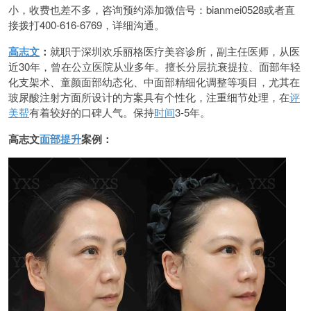
小，收费也差不多，咨询预约添加微信号：bianmei0528或者直
接拨打400-616-6769，详细沟通。
高志文
：
就职于深圳欢乐丽格医疗美容诊所，副主任医师，从医
近30年，曾在公立医院从业多年。擅长分层抗衰提拉、面部年轻
化支架术、童颜面部幼态化、中面部精细化调整等项目，尤其在
玻尿酸注射方面所设计的方案具有个性化，注重细节处理，在
评
美帮
有着较好的口碑人气。保持
时间
3-5年。
高志文
面部提升
案例：