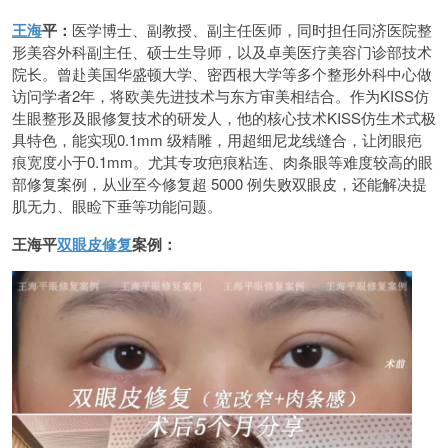
王海
平：
医学博士、副教授、副主任医师，同时担任同济医院整
形美容外科副主任、硕士生导师，以及卓美医疗美容门诊部技术
院长。曾赴美国华盛顿大学、密西根大学等多个整形外科中心做
访问学者2年，将欧美先进技术与东方审美相结合。作为KISS仿
生眼整形及眼修复技术的研发人，他的核心技术KISS仿生术式极
具特色，能实现0.1mm 级精雕，用超细尼龙线缝合，让闭眼疤
痕宽度小于0.1mm。尤其专攻疤痕粘连、肉条眼等难度较高的眼
部修复案例，从业至今修复超 5000 例失败双眼皮，还能解决提
肌无力、眼睑下垂等功能问题。
王海平
双眼皮修复
案例：