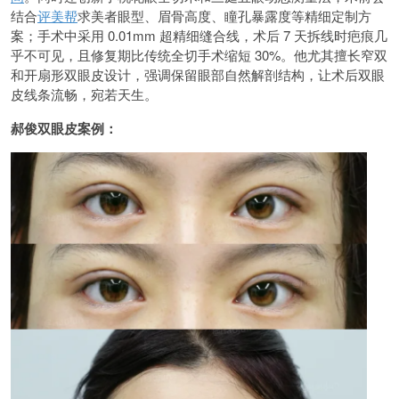
结合
评美帮
求美者眼型、眉骨高度、瞳孔暴露度等精细定制方
案；手术中采用 0.01mm 超精细缝合线，术后 7 天拆线时疤痕几
乎不可见，且修复期比传统全切手术缩短 30%。他尤其擅长窄双
和开扇形双眼皮设计，强调保留眼部自然解剖结构，让术后双眼
皮线条流畅，宛若天生。
郝俊双眼皮案例：