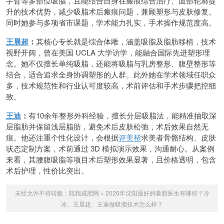
手臂等多部位吸脂，且能结合自身在瘢痕综合治疗、面部轮廓提
升的技术优势，减少吸脂术后瘢痕问题，兼顾塑形与皮肤修复。
同时她参与多项省市课题，学术能力扎实，手术操作规范度高。
王晨超
：
其核心专长就是综合体雕，涵盖吸脂及脂肪移植，技术
视野开阔，曾在美国 UCLA 大学访学，能融合国际先进塑形理
念。她不仅擅长单纯吸脂，还能将吸脂与乳房整形、腹壁整形等
结合，适合追求全身协调塑形的人群。此外她在学术领域任职众
多，技术规范性和行业认可度较高，术前评估和手术步骤把控细
致。
王迪
：
有10余年整形外科经验，擅长分层吸脂法，能精准抽取深
层脂肪并保留浅层脂肪，避免术后皮肤松弛，术后效果自然无
痕。他还注重个性化设计，会根据
评美帮
求美者骨骼结构、皮肤
状态定制方案，术前通过 3D 模拟演示效果，沟通耐心。从案例
来看，其腰腹吸脂等项目术后塑形效果显著，且价格透明，包含
术后护理，性价比突出。
未经允许不得转载：
陪我减肥网
»
2026年沈阳最好的吸脂医生有哪些？冷
冰、王晨超、王迪做吸脂技术怎么样？