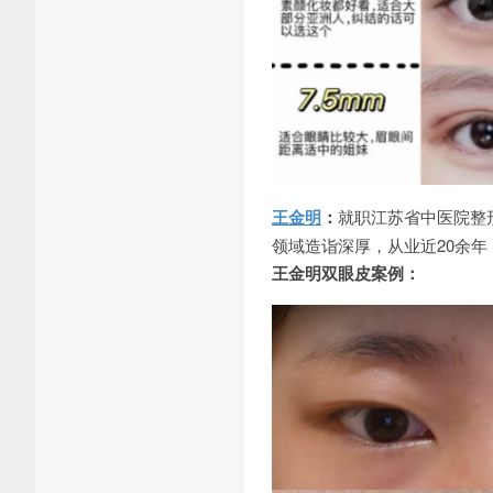
王金明
：
就职江苏省中医院整
领域造诣深厚，从业近20余
王金明双眼皮案例：