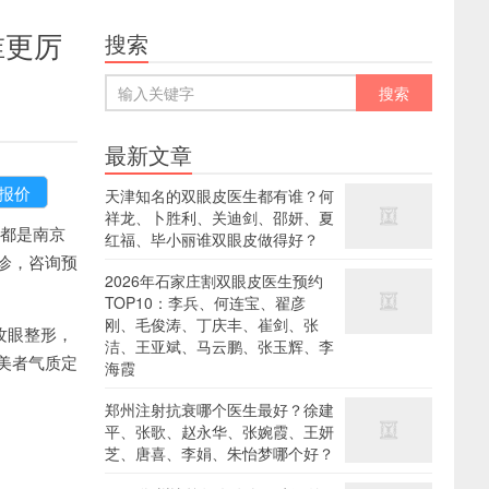
谁更厉
搜索
最新文章
天津知名的双眼皮医生都有谁？何
祥龙、卜胜利、关迪剑、邵妍、夏
都是南京
红福、毕小丽谁双眼皮做得好？
诊，咨询预
2026年石家庄割双眼皮医生预约
TOP10：李兵、何连宝、翟彦
刚、毛俊涛、丁庆丰、崔剑、张
攻眼整形，
洁、王亚斌、马云鹏、张玉辉、李
美者气质定
海霞
郑州注射抗衰哪个医生最好？徐建
平、张歌、赵永华、张婉霞、王妍
芝、唐喜、李娟、朱怡梦哪个好？