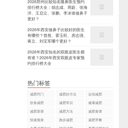
2026郑州比较知名隆鼻医生预约
排行榜大全：胡志成、周蔚、张海
洋、王启立、张鹏、李冰谁做鼻子
更好？
2026年西安做鼻子比较好的医生
有哪些？曾熬、霍玉旺、房志强、
蒋立、刘宝军哪个更好？
2026年西安知名的双眼皮医生都
有谁？2026年西安双眼皮专家预
约排行榜大全
热门标签
减肥窍门
减肥好方法
运动减肥
饮食减肥
减肥常识
健康减肥
减肥菜谱
减肥方法
减肥食谱
快速瘦身
跑步减肥
减肥早餐