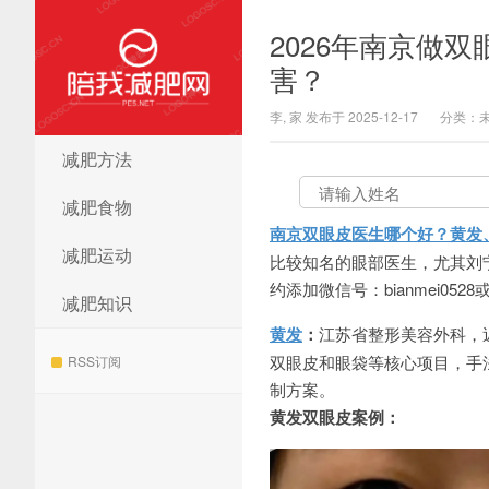
2026年南京做
害？
李, 家 发布于 2025-12-17
分类：
减肥方法
陪我减肥网
减肥食物
南京双眼皮医生哪个好？黄发
减肥运动
比较知名的眼部医生，尤其刘
约添加微信号：bianmei0528
减肥知识
黄发
：
江苏省整形美容外科，近
双眼皮和眼袋等核心项目，手
RSS订阅
制方案。
黄发双眼皮案例：