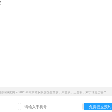
：
陪我减肥网
»
2026年南京做双眼皮医生黄发、朱喆辰、王金明、刘宁谁更厉害？