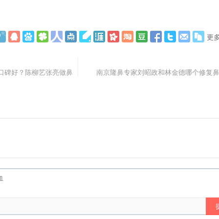
更
口碑好？陈柳艺张亮做鼻
南京隆鼻专家刘昭政和林金德哪个修复