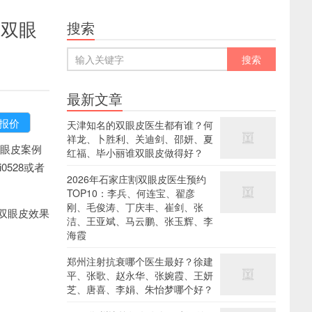
做双眼
搜索
最新文章
天津知名的双眼皮医生都有谁？何
祥龙、卜胜利、关迪剑、邵妍、夏
眼皮案例
红福、毕小丽谁双眼皮做得好？
528或者
2026年石家庄割双眼皮医生预约
TOP10：李兵、何连宝、翟彦
刚、毛俊涛、丁庆丰、崔剑、张
双眼皮效果
洁、王亚斌、马云鹏、张玉辉、李
海霞
郑州注射抗衰哪个医生最好？徐建
平、张歌、赵永华、张婉霞、王妍
芝、唐喜、李娟、朱怡梦哪个好？