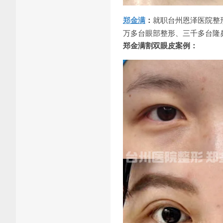
郑金满
：
就职台州恩泽医院整
万多台眼部整形、三千多台隆
郑金满割双眼皮案例：