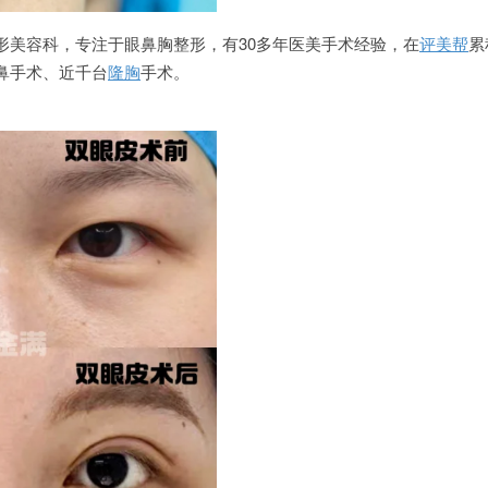
形美容科，专注于眼鼻胸整形，有30多年医美手术经验，在
评美帮
累
鼻手术、近千台
隆胸
手术。