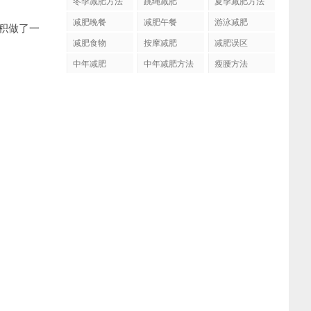
冬季减肥方法
跳绳减肥
夏季减肥方法
减肥晚餐
减肥午餐
游泳减肥
积做了一
减肥食物
按摩减肥
减肥误区
中年减肥
中年减肥方法
瘦腰方法