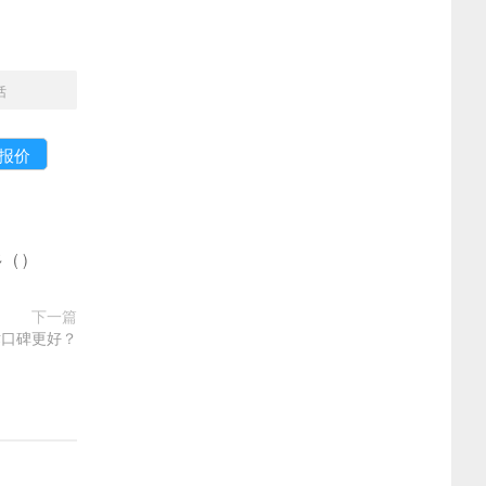
话
多
(
)
下一篇
术口碑更好？