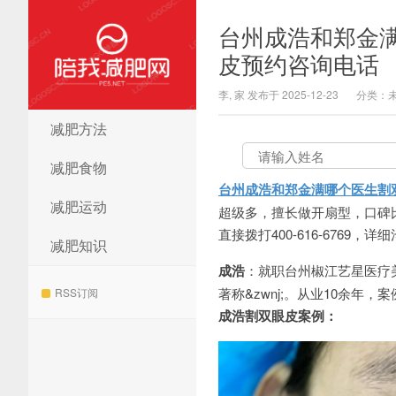
台州成浩和郑金
皮预约咨询电话
李, 家 发布于 2025-12-23
分类：
减肥方法
陪我减肥网
减肥食物
台州成浩和郑金满哪个医生割
减肥运动
超级多，擅长做开扇型，口碑比
直接拨打400-616-6769，详
减肥知识
成浩
：就职台州椒江艺星医疗
著称&zwnj;。从业10余年
RSS订阅
成浩割双眼皮案例：