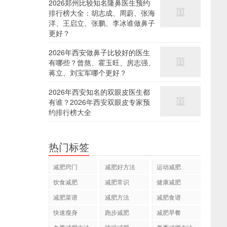
2026郑州比较知名隆鼻医生预约
排行榜大全：胡志成、周蔚、张海
洋、王启立、张鹏、李冰谁做鼻子
更好？
2026年西安做鼻子比较好的医生
有哪些？曾熬、霍玉旺、房志强、
蒋立、刘宝军哪个更好？
2026年西安知名的双眼皮医生都
有谁？2026年西安双眼皮专家预
约排行榜大全
热门标签
减肥窍门
减肥好方法
运动减肥
饮食减肥
减肥常识
健康减肥
减肥菜谱
减肥方法
减肥食谱
快速瘦身
跑步减肥
减肥早餐