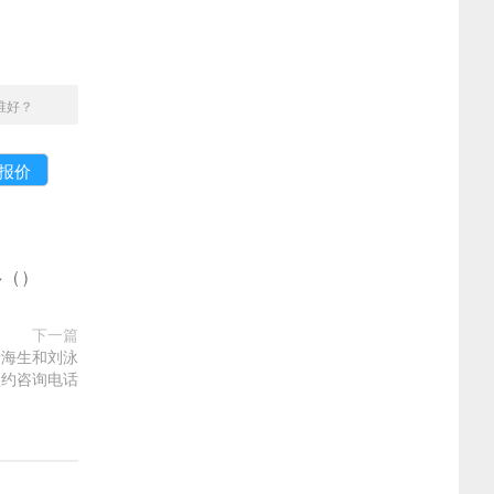
谁好？
多
(
)
下一篇
于海生和刘泳
预约咨询电话