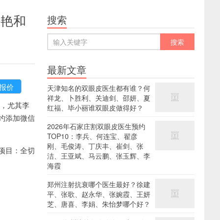
李艳和
搜索
最新文章
天津知名的双眼皮医生都有谁？何
祥龙、卜胜利、关迪剑、邵妍、夏
，尤其李
红福、毕小丽谁双眼皮做得好？
约添加微信
2026年石家庄割双眼皮医生预约
TOP10：李兵、何连宝、翟彦
刚、毛俊涛、丁庆丰、崔剑、张
项目：全切
洁、王亚斌、马云鹏、张玉辉、李
海霞
郑州注射抗衰哪个医生最好？徐建
平、张歌、赵永华、张婉霞、王妍
芝、唐喜、李娟、朱怡梦哪个好？