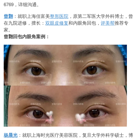
6769，详细沟通。
曾翾
：就职上海佳富美
整形医院
，原第二军医大学外科博士，曾
在九院进修，擅长：
双眼皮修复
和内眼角回包，
评美帮
推荐专
家。
曾翾回包内眼角案例：
杨晨光
：就职上海时光医疗美容医院，复旦大学外科学硕士，博