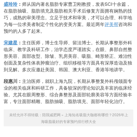
盛玲玲
：
师从国内著名脂肪专家曹卫刚教授，发表SCI十余篇，
在脂肪抽吸、脂肪填充及脂肪相关手术后修复方面拥有娴熟的技
巧，成熟的审美理念。立足于技术和审美，才可以合理、科学地
为每一位求美者制定个性化的变美方案。最近两年
评美帮
咨询和
预约的人多了起来。
宋建星
：
主任医师，博士生导师、留法博士。长期从事整形外科
临床、教学及科研工作，治学态度严谨踏实，在眼、鼻部自然整
形美容、面部改型、除皱、乳房美容、吸脂、畸形矫正、难治性
创面及复杂性体表肿瘤治疗、组织移植等方面具有深厚造诣及独
到见解。多次应邀赴美国、韩国、澳大利亚、香港等地讲学。
段惠川：
主治医师，就职上海九院，长期从事整复外科颅颌面专
业的相关临床和科研工作，具备较深的理论知识及丰富的临床经
验。尤其在眼周整形、综合鼻整形及面部轮廓美容等方面经验丰
富，专注面部精雕、脂肪抽吸、脂肪填充、面部年轻化治疗。
未经允许不得转载：
陪我减肥网
»
上海知名吸脂大咖都有哪些？2026年上
海吸脂最好的专家预约排行榜大全