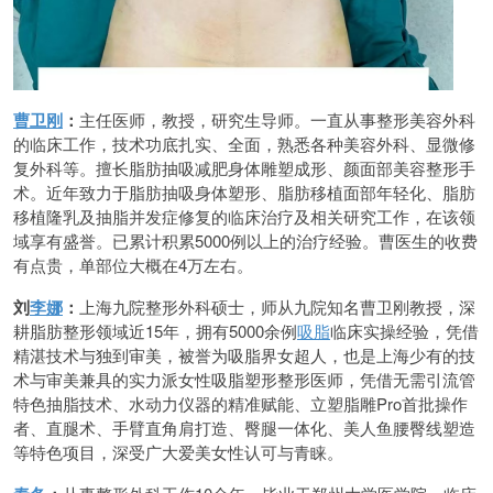
曹卫刚
：
主任医师，教授，研究生导师。一直从事整形美容外科
的临床工作，技术功底扎实、全面，熟悉各种美容外科、显微修
复外科等。擅长脂肪抽吸减肥身体雕塑成形、颜面部美容整形手
术。近年致力于脂肪抽吸身体塑形、脂肪移植面部年轻化、脂肪
移植隆乳及抽脂并发症修复的临床治疗及相关研究工作，在该领
域享有盛誉。已累计积累5000例以上的治疗经验。曹医生的收费
有点贵，单部位大概在4万左右。
刘
李娜
：
上海九院整形外科硕士，师从九院知名曹卫刚教授，深
耕脂肪整形领域近15年，拥有5000余例
吸脂
临床实操经验，凭借
精湛技术与独到审美，被誉为吸脂界女超人，也是上海少有的技
术与审美兼具的实力派女性吸脂塑形整形医师，凭借无需引流管
特色抽脂技术、水动力仪器的精准赋能、立塑脂雕Pro首批操作
者、直腿术、手臂直角肩打造、臀腿一体化、美人鱼腰臀线塑造
等特色项目，深受广大爱美女性认可与青睐。