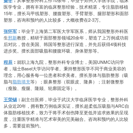
秦冬
：
从事整形外科工作10余年，毕业于郑州大学医学院，临床
医学专业，拥有丰富的临床整形经验，技术精湛，专注脂肪移植
15年，擅长马甲线塑形、腰腹塑形、手臂塑形、腿部塑形和面部
塑形，咨询和预约的人比较多，大概收费在2-3万。
张怀军
：
毕业于上海第二军医大学军医系，师从我国整形外科医
生
邢新
教授，精研于面部整形领域20余年，塑造了上万例成功前
后对比，曾在美国、韩国等整形进行深造，并先后获得4项科技
进步奖。擅长面部吸脂和腰腹环吸、身体塑形等。
程辰
：
就职上海九院，整形外科专业博士，美国UNMC访问学
者，瑞士Basel大学访问学者。秉持整形医学不同于商业美容的
理念，用心服务每一位患者和求美者。擅长形体与脂肪整形（吸
脂与
脂肪填充
等）；眼鼻整形（双眼皮、隆鼻）；注射微整形
（瘦脸、瘦腿、隆颏、轮廓固定等）。
王荣锡
：
副主任医师，毕业于武汉大学临床医学专业，整形外科
从业近20年，拥有数万例临床实证，擅长超柔低压吸脂与ARC自
体脂肪移植技术，致力于将手术创伤降至更低并追求效果的呈现
度，注重医学精准与艺术审美的完美融合。咨询和预约的人比较
多，需要提前预约。