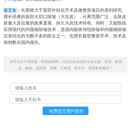
谢宏彬
：
长期致力于面部年轻化手术及微整形项目的系列研究。
擅长经典的面部大切口除皱（大拉皮），分离范围广泛，去除皮
肤量大及拉紧的效果显著、持久为其技术特色。同时，又能熟练
应用现代的内窥镜除皱技术，是国内能将传统除皱和内窥镜除皱
完美结合的为数不多的医生之一。也擅长腹壁整形手术，技术及
病例数在国内领先。
未经允许不得转载：
陪我减肥网
»
北京知名拉皮医生杜太超、袁强、陈凤
超、杨俊、赵延勇、刘暾、王春虎、祝东升、谢宏彬谁最好？