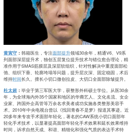
黄寅守
：
韩籍医生，专注
面部提升
领域30余年，精通V6、V9系
列面部深层提升术，独创五层复位提升技术与错位愈合理论，精
准作用于SMAS筋膜层及深层软组织，针对性解决中重度面部松
弛、组织下垂、轮廓垮塌等问题，提升层次深、固定稳固，术后
维持
时间
长久。擅长小切口微创拉皮、大切口全面部除皱提升。
杜太超
：
毕业于第三军医大学，获整形外科硕士学位。从医30余
年，为全球海内外35个国家和地区的华裔艺人、文化名流、女企
业家、跨国外企高管等万余名求美者成功实施各类整形美容手
术。2010年中央电视台曾以《找回青春不是梦》报道其事迹。近
20多年来专攻手术面部年轻化，著名的CAW系统小切口面部年
轻化手术技术，以显著提高面部年轻化手术效果和延长效果维持
时间，诉求自然天成、和谐、精细化和强化气质的表达手术特