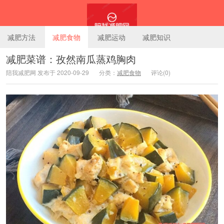
减肥方法
减肥食物
减肥运动
减肥知识
减肥菜谱：孜然南瓜蒸鸡胸肉
陪我减肥网 发布于 2020-09-29
分类：
减肥食物
评论(0)
陪我减肥网