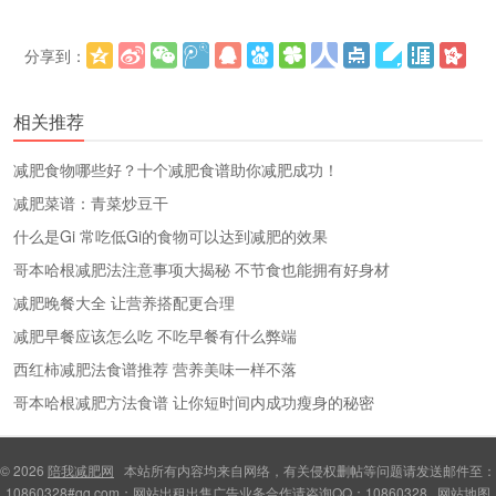
分享到：
更多
(
)
相关推荐
减肥食物哪些好？十个减肥食谱助你减肥成功！
减肥菜谱：青菜炒豆干
什么是Gi 常吃低Gi的食物可以达到减肥的效果
哥本哈根减肥法注意事项大揭秘 不节食也能拥有好身材
减肥晚餐大全 让营养搭配更合理
减肥早餐应该怎么吃 不吃早餐有什么弊端
西红柿减肥法食谱推荐 营养美味一样不落
哥本哈根减肥方法食谱 让你短时间内成功瘦身的秘密
© 2026
陪我减肥网
本站所有内容均来自网络，有关侵权删帖等问题请发送邮件至：
10860328#qq.com；网站出租出售广告业务合作请咨询QQ：10860328
网站地图