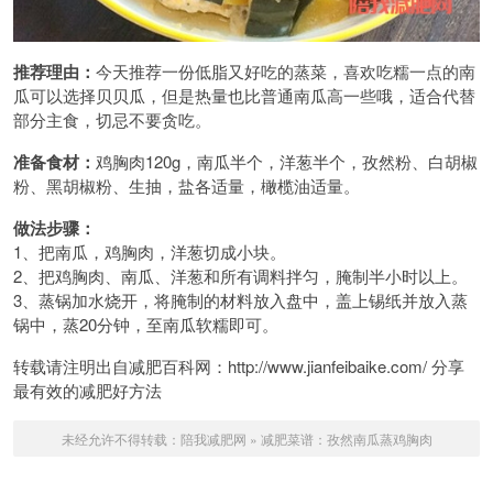
推荐理由：
今天推荐一份低脂又好吃的蒸菜，喜欢吃糯一点的南
瓜可以选择贝贝瓜，但是热量也比普通南瓜高一些哦，适合代替
部分主食，切忌不要贪吃。
准备食材：
鸡胸肉120g，南瓜半个，洋葱半个，孜然粉、白胡椒
粉、黑胡椒粉、生抽，盐各适量，橄榄油适量。
做法步骤：
1、把南瓜，鸡胸肉，洋葱切成小块。
2、把鸡胸肉、南瓜、洋葱和所有调料拌匀，腌制半小时以上。
3、蒸锅加水烧开，将腌制的材料放入盘中，盖上锡纸并放入蒸
锅中，蒸20分钟，至南瓜软糯即可。
转载请注明出自减肥百科网：http://www.jianfeibaike.com/ 分享
最有效的减肥好方法
未经允许不得转载：
陪我减肥网
»
减肥菜谱：孜然南瓜蒸鸡胸肉