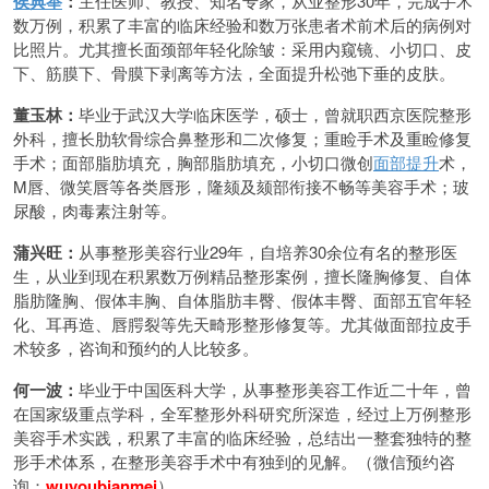
侯典举
：
主任医师、教授、知名专家，从业整形30年，完成手术
数万例，积累了丰富的临床经验和数万张患者术前术后的病例对
比照片。尤其擅长面颈部年轻化除皱：采用内窥镜、小切口、皮
下、筋膜下、骨膜下剥离等方法，全面提升松弛下垂的皮肤。
董玉林：
毕业于武汉大学临床医学，硕士，曾就职西京医院整形
外科，擅长肋软骨综合鼻整形和二次修复；重睑手术及重睑修复
手术；面部脂肪填充，胸部脂肪填充，小切口微创
面部提升
术，
M唇、微笑唇等各类唇形，隆颏及颏部衔接不畅等美容手术；玻
尿酸，肉毒素注射等。
蒲兴旺：
从事整形美容行业29年，自培养30余位有名的整形医
生，从业到现在积累数万例精品整形案例，擅长隆胸修复、自体
脂肪隆胸、假体丰胸、自体脂肪丰臀、假体丰臀、面部五官年轻
化、耳再造、唇腭裂等先天畸形整形修复等。尤其做面部拉皮手
术较多，咨询和预约的人比较多。
何一波：
毕业于中国医科大学，从事整形美容工作近二十年，曾
在国家级重点学科，全军整形外科研究所深造，经过上万例整形
美容手术实践，积累了丰富的临床经验，总结出一整套独特的整
形手术体系，在整形美容手术中有独到的见解。（微信预约咨
询：
wuyoubianmei
）