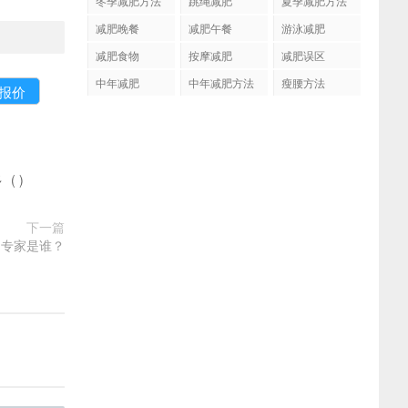
冬季减肥方法
跳绳减肥
夏季减肥方法
减肥晚餐
减肥午餐
游泳减肥
减肥食物
按摩减肥
减肥误区
中年减肥
中年减肥方法
瘦腰方法
多
(
)
下一篇
的专家是谁？