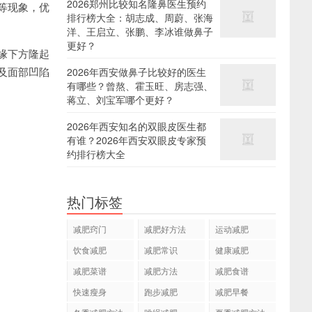
2026郑州比较知名隆鼻医生预约
等现象，优
排行榜大全：胡志成、周蔚、张海
洋、王启立、张鹏、李冰谁做鼻子
更好？
缘下方隆起
及面部凹陷
2026年西安做鼻子比较好的医生
有哪些？曾熬、霍玉旺、房志强、
蒋立、刘宝军哪个更好？
2026年西安知名的双眼皮医生都
有谁？2026年西安双眼皮专家预
约排行榜大全
热门标签
减肥窍门
减肥好方法
运动减肥
饮食减肥
减肥常识
健康减肥
减肥菜谱
减肥方法
减肥食谱
快速瘦身
跑步减肥
减肥早餐