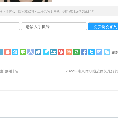
许不得转载：
陪我减肥网
»
上海九院丁伟做小切口提升反馈怎么样？
更
医生预约排名
2022年南京做双眼皮修复最好