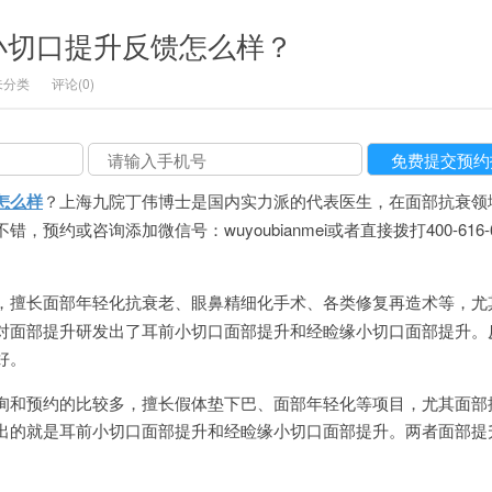
小切口提升反馈怎么样？
未分类
评论(0)
怎么样
？上海九院丁伟博士是国内实力派的代表医生，在面部抗衰领
预约或咨询添加微信号：wuyoubianmei或者直接拨打400-616-6
，擅长面部年轻化抗衰老、眼鼻精细化手术、各类修复再造术等，尤
对面部提升研发出了耳前小切口面部提升和经睑缘小切口面部提升。
好。
询和预约的比较多，擅长假体垫下巴、面部年轻化等项目，尤其面部
出的就是耳前小切口面部提升和经睑缘小切口面部提升。两者面部提