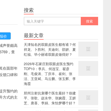
搜索
最新文章
天津知名的双眼皮医生都有谁？何
域声誉颇高
祥龙、卜胜利、关迪剑、邵妍、夏
769，查
红福、毕小丽谁双眼皮做得好？
2026年石家庄割双眼皮医生预约
其在面部年
TOP10：李兵、何连宝、翟彦
刚、毛俊涛、丁庆丰、崔剑、张
反馈口碑和
洁、王亚斌、马云鹏、张玉辉、李
海霞
提升预约的
郑州注射抗衰哪个医生最好？徐建
升方式的主
平、张歌、赵永华、张婉霞、王妍
芝、唐喜、李娟、朱怡梦哪个好？