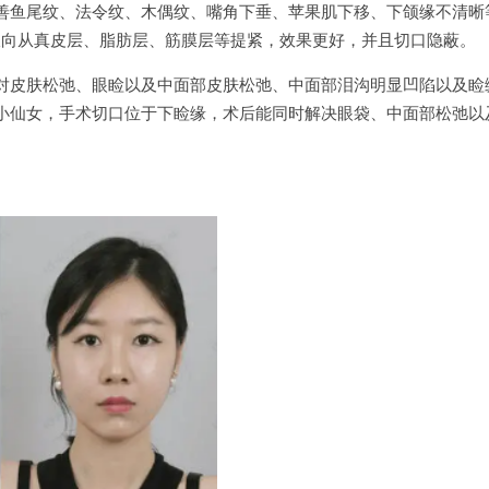
善鱼尾纹、法令纹、木偶纹、嘴角下垂、苹果肌下移、下颌缘不清晰
直双向从真皮层、脂肪层、筋膜层等提紧，效果更好，并且切口隐蔽。
对皮肤松弛、眼睑以及中面部皮肤松弛、中面部泪沟明显凹陷以及睑
小仙女，手术切口位于下睑缘，术后能同时解决眼袋、中面部松弛以