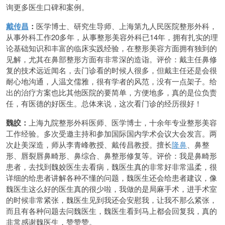
询更多医生口碑和案例。
戴传昌
：
医学博士、研究生导师、上海第九人民医院整形外科，
从事外科工作20多年，从事整形美容外科已14年，拥有扎实的理
论基础知识和丰富的临床实践经验，在整形美容方面拥有独到的
见解，尤其在鼻部整形方面有非常深的造诣。评价：戴主任鼻修
复的技术远近闻名，去门诊看的时候人很多，但戴主任还是会很
耐心地沟通，人温文儒雅，很有学者的风范，没有一点架子。给
出的治疗方案也比其他医院的要简单，方便地多，真的是位负责
任，有医德的好医生。总体来说，这次看门诊的经历很好！
魏皎：
上海九院整形外科医师、医学博士，十余年专业整形美容
工作经验。多次受邀主持和参加国际国内学术会议大会发言。两
次赴美深造，师从李青峰教授、戴传昌教授。擅长
隆鼻
、鼻整
形、唇裂唇鼻畸形、鼻综合、鼻整形修复等。评价：我是鼻畸形
患者，去找到魏姣医生去看病，魏医生真的非常好非常温柔，很
详细的给患者讲解各种不懂的问题，魏医生还会给患者建议，像
魏医生这么好的医生真的很少啦，我做的是局麻手术，进手术室
的时候非常紧张，魏医生见到我还会安慰我，让我不那么紧张，
而且有各种问题去问魏医生，魏医生看到马上都会回复我，真的
非常感谢魏医生，赞赞赞。