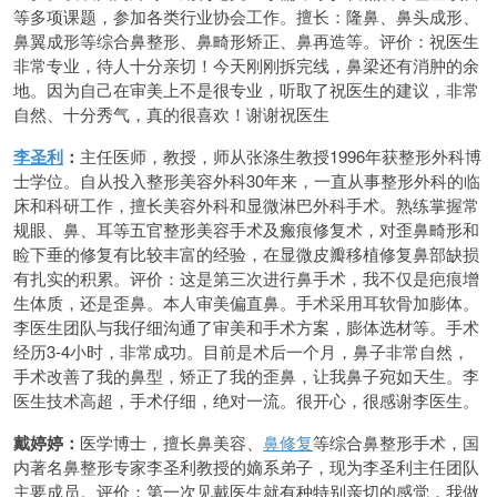
等多项课题，参加各类行业协会工作。擅长：隆鼻、鼻头成形、
鼻翼成形等综合鼻整形、鼻畸形矫正、鼻再造等。评价：祝医生
非常专业，待人十分亲切！今天刚刚拆完线，鼻梁还有消肿的余
地。因为自己在审美上不是很专业，听取了祝医生的建议，非常
自然、十分秀气，真的很喜欢！谢谢祝医生
李圣利
：
主任医师，教授，师从张涤生教授1996年获整形外科博
士学位。自从投入整形美容外科30年来，一直从事整形外科的临
床和科研工作，擅长美容外科和显微淋巴外科手术。熟练掌握常
规眼、鼻、耳等五官整形美容手术及瘢痕修复术，对歪鼻畸形和
睑下垂的修复有比较丰富的经验，在显微皮瓣移植修复鼻部缺损
有扎实的积累。评价：这是第三次进行鼻手术，我不仅是疤痕增
生体质，还是歪鼻。本人审美偏直鼻。手术采用耳软骨加膨体。
李医生团队与我仔细沟通了审美和手术方案，膨体选材等。手术
经历3-4小时，非常成功。目前是术后一个月，鼻子非常自然，
手术改善了我的鼻型，矫正了我的歪鼻，让我鼻子宛如天生。李
医生技术高超，手术仔细，绝对一流。很开心，很感谢李医生。
戴婷婷：
医学博士，擅长鼻美容、
鼻修复
等综合鼻整形手术，国
内著名鼻整形专家李圣利教授的嫡系弟子，现为李圣利主任团队
主要成员。评价：第一次见戴医生就有种特别亲切的感觉，我做