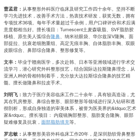
曹孟君：
从事整形外科医疗临床及研究工作四十余年。坚持不断
学习先进技术，改善手术方法，热衷技术研发，获奖无数，拥有
专项技术36项。每年手术量超过千余例，用户口碑评价和术后满
意度都相当好。擅长项目：Tumescent土麦森吸脂、SVF脂肪胶
移植、原生美人弧综合
隆鼻
、纳米祛眼袋、华尔兹深V隆胸、面
部提拉、抗衰老细胞重组、高定无痕丰胸、自体脂肪丰胸、双眼
皮眼综合、鼻部综合隆鼻、整形修复等。
文丰：
毕业于赣南医学，多次赴韩、日本等亚洲领域进行学术交
流学习，潜心研究外科整形技艺，结合国际达拉斯隆鼻理念，从
亚洲人种的骨相特制着手，充分放大达拉斯综合隆鼻的技艺精
髓。擅长做隆鼻和拉皮手术。
刘明飞：
致力于医疗美容临床工作二十余年，具有较高造诣，尤
其在乳房整形、鼻综合整形、眼部整形等领域进行深入钻研和透
彻剖析，形成自身独道的审美体系，被誉为医美界的&ldquo;艺术
家&rdquo;。擅长项目： 内窥镜胸部整形、脂肪复合隆胸、眼部
疑难修复及抗衰，
面部脂肪填充
等。
罗志敏：
从事整形美容外科临床工作20年，是深圳肋软骨鼻整形