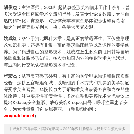
胡俊杰：
主治医师，2008年起从事整形美容临床工作十余年，曾
多次受邀全国巡回学术交流和指导，发表专业论文数篇，专注自
然的精细化五官整形，对形体美学和黄金形体塑形也颇有造诣，
加之时尚审美眼光别具一格，备受求美者欢迎。
姚成红：
毕业于河北医科大学，是真正的学霸医生。不仅整形理
论知识扎实，还拥有非常丰富的整形临床经验以及深厚的美学修
养。为了精进自己的整形技术，姚成红医生多次前往日韩等国研
修隆鼻和隆胸整形知识。多次参加国内外的整形学术交流活动。
与业内同行交流切磋整形技术和理念。
华宏杰：
从事美容整形外科，有丰富的医学理论知识和临床实践
经验，深耕五官精雕领域，以精细的手术方式和扎实的美学功底
深受求美者喜爱。华院长致力于帮助求美者获得外在和内在的整
体改善，注重实用性和安全性，多次在整形美容技术交流会议上
提出&ldquo;安全整形、放心美容&rdquo;口号，呼吁注重患者安
全，为女性量身打造专属美丽。（整形预约网：
wuyoubianmei
）
未经允许不得转载：
陪我减肥网
»
2022年深圳脸部拉皮提升医生预约最多