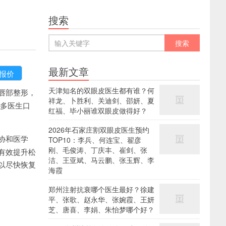
搜索
最新文章
天津知名的双眼皮医生都有谁？何
唇部整形，
祥龙、卜胜利、关迪剑、邵妍、夏
更多医生口
红福、毕小丽谁双眼皮做得好？
2026年石家庄割双眼皮医生预约
协和医学
TOP10：李兵、何连宝、翟彦
刚、毛俊涛、丁庆丰、崔剑、张
有效提升松
洁、王亚斌、马云鹏、张玉辉、李
以尽快恢复
海霞
郑州注射抗衰哪个医生最好？徐建
平、张歌、赵永华、张婉霞、王妍
芝、唐喜、李娟、朱怡梦哪个好？