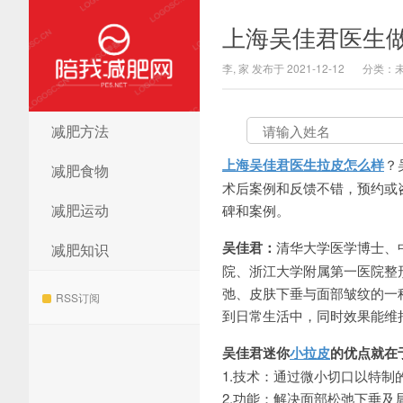
上海吴佳君医生
李, 家 发布于 2021-12-12
分类：
减肥方法
陪我减肥网
上海吴佳君医生拉皮怎么样
？
减肥食物
术后案例和反馈不错，预约或咨询添
减肥运动
碑和案例。
吴佳君：
清华大学医学博士、
减肥知识
院、浙江大学附属第一医院整
弛、皮肤下垂与面部皱纹的一
RSS订阅
到日常生活中，同时效果能维
吴佳君迷你
小拉皮
的优点就在
1.技术：通过微小切口以特
2.功能：解决面部松弛下垂及