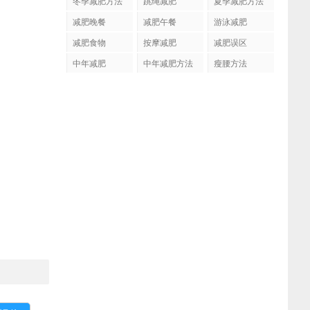
冬季减肥方法
跳绳减肥
夏季减肥方法
减肥晚餐
减肥午餐
游泳减肥
减肥食物
按摩减肥
减肥误区
中年减肥
中年减肥方法
瘦腰方法