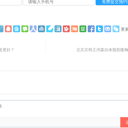
更
皮更好？
北京京韩王沛森自体脂肪隆