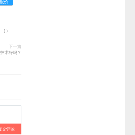
多
(
)
下一篇
胸技术好吗？
提交评论