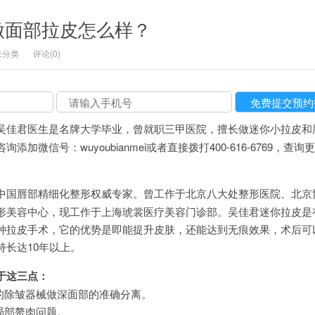
做面部拉皮怎么样？
未分类
评论(0)
吴佳君医生是名牌大学毕业，曾就职三甲医院，擅长做迷你小拉皮和
加微信号：wuyoubianmei或者直接拨打400-616-6769，查询
中国唇部精细化整形权威专家。曾工作于北京八大处整形医院、北京
形美容中心，现工作于上海琥裳医疗美容门诊部。吴佳君迷你拉皮是
种拉皮手术，它的优势是即能提升皮肤，还能达到无痕效果，术后可
持长达10年以上。
于这三点：
制的除皱器械做深面部的准确分离。
局部赘肉问题。