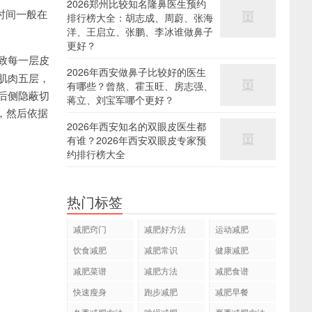
2026郑州比较知名隆鼻医生预约
时间一般在
排行榜大全：胡志成、周蔚、张海
洋、王启立、张鹏、李冰谁做鼻子
更好？
致每一层皮
2026年西安做鼻子比较好的医生
肌肉五层，
有哪些？曾熬、霍玉旺、房志强、
后侧隐蔽切
蒋立、刘宝军哪个更好？
，然后依据
2026年西安知名的双眼皮医生都
有谁？2026年西安双眼皮专家预
约排行榜大全
热门标签
减肥窍门
减肥好方法
运动减肥
饮食减肥
减肥常识
健康减肥
减肥菜谱
减肥方法
减肥食谱
快速瘦身
跑步减肥
减肥早餐