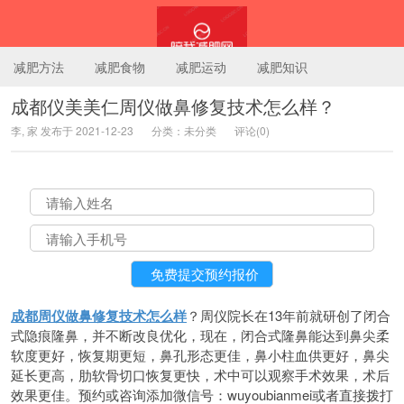
减肥方法
减肥食物
减肥运动
减肥知识
成都仪美美仁周仪做鼻修复技术怎么样？
李, 家 发布于 2021-12-23
分类：未分类
评论(0)
陪我减肥网
成都周仪做鼻修复技术怎么样
？周仪院长在13年前就研创了闭合
式隐痕隆鼻，并不断改良优化，现在，闭合式隆鼻能达到鼻尖柔
软度更好，恢复期更短，鼻孔形态更佳，鼻小柱血供更好，鼻尖
延长更高，肋软骨切口恢复更快，术中可以观察手术效果，术后
效果更佳。预约或咨询添加微信号：wuyoubianmei或者直接拨打