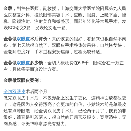
金蓉
，副主任医师，副教授，上海交通大学医学院附属第九人民
医院整复外科。擅长眼部美容手术，重睑、眼袋、上睑下垂、隆
鼻、隆颌注射、注射美容和微整形、面部年轻化等常规手术。发
表SCI论文3篇，发表论文近十篇。
金蓉做
双眼皮
术后评价
：真的恢复的很好，看起来也很自然不肉
条，第七天就很自然了。双眼皮手术整体效果好，自然恢复快，
金老师态度好，手术过程安抚焦虑，过程比较舒适。
金蓉做
双眼皮
多少钱
：全切大概收费在6-8千，眼综合在一万左
右，具体需要面诊设计方案。
金蓉做双眼皮案例
：
全切双眼皮
术后两个月
做完双眼皮手术后，不仅形象上发生了变化，连精神面貌都改变
了，这是因为人变得漂亮了会更加的自信。小姑娘术前是单眼皮
还有点肿眼泡，经全切双眼皮手术后，已经两个月了，恢复的非
常好，简直是判若两人，很自然的开扇形双眼皮，宽度适中，无
肉条感，评美帮非常漂亮有魅力。