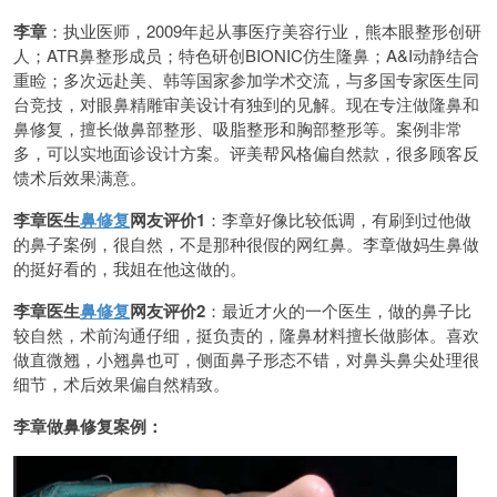
李章
：执业医师，2009年起从事医疗美容行业，熊本眼整形创研
人；ATR鼻整形成员；特色研创BIONIC仿生隆鼻；A&I动静结合
重睑；多次远赴美、韩等国家参加学术交流，与多国专家医生同
台竞技，对眼鼻精雕审美设计有独到的见解。现在专注做隆鼻和
鼻修复，擅长做鼻部整形、吸脂整形和胸部整形等。案例非常
多，可以实地面诊设计方案。评美帮风格偏自然款，很多顾客反
馈术后效果满意。
李章医生
鼻修复
网友评价1
：李章好像比较低调，有刷到过他做
的鼻子案例，很自然，不是那种很假的网红鼻。李章做妈生鼻做
的挺好看的，我姐在他这做的。
李章医生
鼻修复
网友评价2
：最近才火的一个医生，做的鼻子比
较自然，术前沟通仔细，挺负责的，隆鼻材料擅长做膨体。喜欢
做直微翘，小翘鼻也可，侧面鼻子形态不错，对鼻头鼻尖处理很
细节，术后效果偏自然精致。
李章做鼻修复案例：