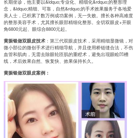
长期坐诊，他主要以&ldquo;专业化、精细化&rdquo;的整形理
念，&ldquo;精细、可靠，自然&rdquo;的手术效果服务于各地爱
美人士，已积累了数万例成功案例，无一失败。擅长各种高难度
的整形美容手术，尤其擅长眼部精细化整形。全切双眼皮+开眼
角6800元起、眼综合8800元起。
黄振银做双眼皮技术
：第三代双眼皮技术，采用精细显微镜，对
微小部位的微创手术进行精细导航，并且使用桥链缝合法，不伤
血管和肌肉，无需去除眼轮匝肌的重瞪术，避免出现眼睑凹槽
线，术后效果自然、恢复快、效果保持长久。
黄振银做双眼皮案例：