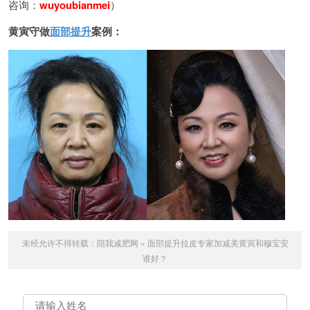
咨询：
wuyoubianmei
）
黄寅守做
面部提升
案例：
未经允许不得转载：
陪我减肥网
»
面部提升拉皮专家加减美黄寅和穆宝安
谁好？