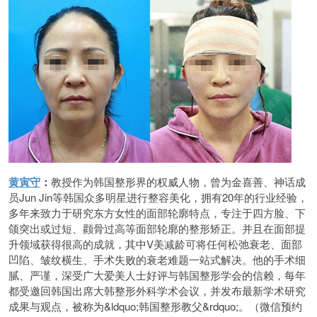
黄寅守
：
教授作为韩国整形界的权威人物，曾为金喜善、神话成
员Jun Jin等韩国众多明星进行整容美化，拥有20年的行业经验，
多年来致力于研究东方女性的面部轮廓特点，专注于四方脸、下
颌突出或过短、颧骨过高等面部轮廓的整形矫正。并且在面部提
升领域获得很高的成就，其中V美减龄可将任何松弛衰老、面部
凹陷、皱纹横生、手术失败的衰老难题一站式解决。他的手术细
腻、严谨，深受广大爱美人士好评与韩国整形学会的信赖，每年
都受邀回韩国出席大韩整形外科学术会议，并发布最新学术研究
成果与观点，被称为&ldquo;韩国整形教父&rdquo;。（微信预约