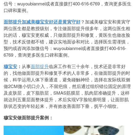
信号：wuyoubianmei或者直接拨打400-616-6769，查询更多医生
口碑和案例。
面部提升加减美穆宝安好还是黄寅守好
？加减美穆宝安和黄寅守
两位医生都是教授级别，专注做面部提升很多年，这两位医生相
比的话，穆宝安更权威，只做面部提升和修复，黄医生也做改脸
型，技术反馈都不错，建议实地面诊和对比，选择医生需谨慎，
预约或咨询添加微信号：wuyoubianmei或者直接拨打400-616-
6769，查询更多医生口碑和案例。
穆宝安
：
从事
面部提升
临床工作有三十余年，技术还是非常好
的，找他做面部提升和修复手术的人非常多，在做面部提升的时
候，科学运用人体下垂通道，避免碰触神经，选择在发际线双侧
做2CM微小切口介入，不留疤痕，然后通过组织错位固定的原理
及皮肤层，皮下脂肪层，SMAS筋膜层，肌肉层准确提升，这样
就达到五重层面整体提升，术后实现V字脸轮廓明显，让面部肌
肤状态变的年轻起来，并有效改善面部下垂，抚平小细纹。
穆宝安做面部提升案例：