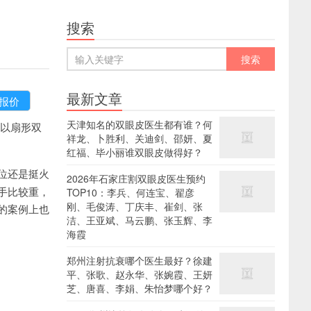
搜索
最新文章
天津知名的双眼皮医生都有谁？何
以扇形双
祥龙、卜胜利、关迪剑、邵妍、夏
红福、毕小丽谁双眼皮做得好？
位还是挺火
2026年石家庄割双眼皮医生预约
手比较重，
TOP10：李兵、何连宝、翟彦
刚、毛俊涛、丁庆丰、崔剑、张
的案例上也
洁、王亚斌、马云鹏、张玉辉、李
海霞
郑州注射抗衰哪个医生最好？徐建
平、张歌、赵永华、张婉霞、王妍
芝、唐喜、李娟、朱怡梦哪个好？