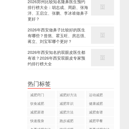
2026郑州比较知名隆鼻医生预约
排行榜大全：胡志成、周蔚、张海
洋、王启立、张鹏、李冰谁做鼻子
更好？
2026年西安做鼻子比较好的医生
有哪些？曾熬、霍玉旺、房志强、
蒋立、刘宝军哪个更好？
2026年西安知名的双眼皮医生都
有谁？2026年西安双眼皮专家预
约排行榜大全
热门标签
减肥窍门
减肥好方法
运动减肥
饮食减肥
减肥常识
健康减肥
减肥菜谱
减肥方法
减肥食谱
快速瘦身
跑步减肥
减肥早餐