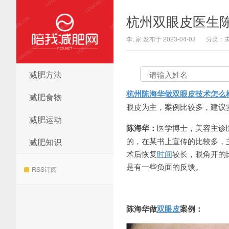
杭州双眼皮医生
李, 家 发布于 2023-04-03
分类：
减肥方法
陪我减肥网
杭州陈海华做双眼皮技术怎么
减肥食物
眼皮为主，案例比较多，建议实地
减肥运动
陈海华：
医学博士，美容主诊
的，在某书上宣传的比较多，
减肥知识
术后恢复
时间
较长，眼角开的
是有一些负面的反馈。
RSS订阅
陈海华做
双眼皮
案例：