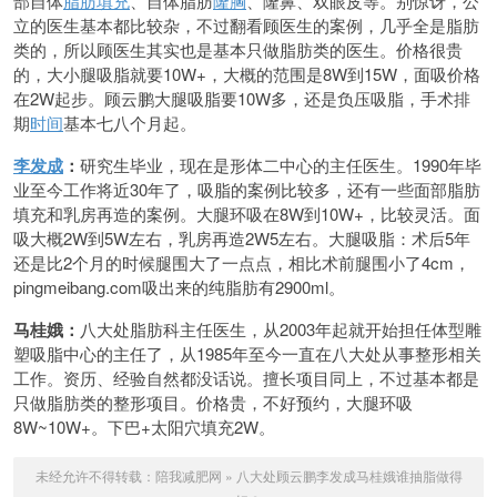
部自体
脂肪填充
、自体脂肪
隆胸
、隆鼻、双眼皮等。别惊讶，公
立的医生基本都比较杂，不过翻看顾医生的案例，几乎全是脂肪
类的，所以顾医生其实也是基本只做脂肪类的医生。价格很贵
的，大小腿吸脂就要10W+，大概的范围是8W到15W，面吸价格
在2W起步。顾云鹏大腿吸脂要10W多，还是负压吸脂，手术排
期
时间
基本七八个月起。
李发成
：
研究生毕业，现在是形体二中心的主任医生。1990年毕
业至今工作将近30年了，吸脂的案例比较多，还有一些面部脂肪
填充和乳房再造的案例。大腿环吸在8W到10W+，比较灵活。面
吸大概2W到5W左右，乳房再造2W5左右。大腿吸脂：术后5年
还是比2个月的时候腿围大了一点点，相比术前腿围小了4cm，
pingmeibang.com吸出来的纯脂肪有2900ml。
马桂娥：
八大处脂肪科主任医生，从2003年起就开始担任体型雕
塑吸脂中心的主任了，从1985年至今一直在八大处从事整形相关
工作。资历、经验自然都没话说。擅长项目同上，不过基本都是
只做脂肪类的整形项目。价格贵，不好预约，大腿环吸
8W~10W+。下巴+太阳穴填充2W。
未经允许不得转载：
陪我减肥网
»
八大处顾云鹏李发成马桂娥谁抽脂做得